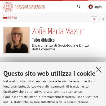
Login
Menu
IT
EN
Zofia Maria Mazur
Tutor didattico
Dipartimento di Sociologia e Diritto
dell'Economia
Contatti
Questo sito web utilizza i cookie
E-mail:
zofiamaria.mazur2@unibo.it
Nel nostro sito utilizziamo sia cookie tecnici necessari per il suo
funzionamento, sia cookie e altri strumenti di tracciamento
facoltativi che potrai attivare solo con il tuo consenso.
Cookie e altri strumenti di tracciamento facoltativi sono usati per
Dipartimento di Sociologia e Diritto dell'Economia
analisi statistiche, misure sull'efficacia della comunicazione
Strada Maggiore 45, Bologna -
Vai alla mappa