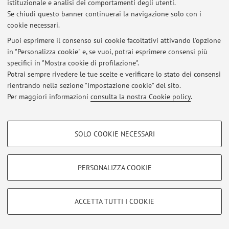
istituzionale e analisi dei comportamenti degli utenti.
Se chiudi questo banner continuerai la navigazione solo con i
cookie necessari.
Puoi esprimere il consenso sui cookie facoltativi attivando l'opzione
Ultimi avvisi
in "Personalizza cookie" e, se vuoi, potrai esprimere consensi più
specifici in "Mostra cookie di profilazione".
Al momento non sono presenti avvisi.
Potrai sempre rivedere le tue scelte e verificare lo stato dei consensi
rientrando nella sezione "Impostazione cookie" del sito.
Per maggiori informazioni
consulta la nostra Cookie policy
.
COOKIE DI PROFILAZIONE - FACOLTATIVI
Area riservata
SOLO COOKIE NECESSARI
Accedi tramite
login
per gestire tutti i contenuti del sito.
Si tratta di cookie utilizzati per analizzare le caratteristiche della navigazione
degli utenti, creare profili in base al loro comportamento sul sito, per analisi
di marketing.
PERSONALIZZA COOKIE
Mostra cookie di profilazione
© 2026 - ALMA MATER STUDIORUM - Università di Bologna - Via
Zamboni, 33 - 40126 Bologna - Partita IVA: 01131710376
Google/Youtube Video
COOKIE TECNICI - NECESSARI
Privacy
|
Note legali
|
Impostazioni Cookie
ACCETTA TUTTI I COOKIE
Facebook
Si tratta di cookie tecnici utilizzati, a titolo esemplificativo, per il corretto
Vimeo
funzionamento del sito, salvare le preferenze di navigazione, per il