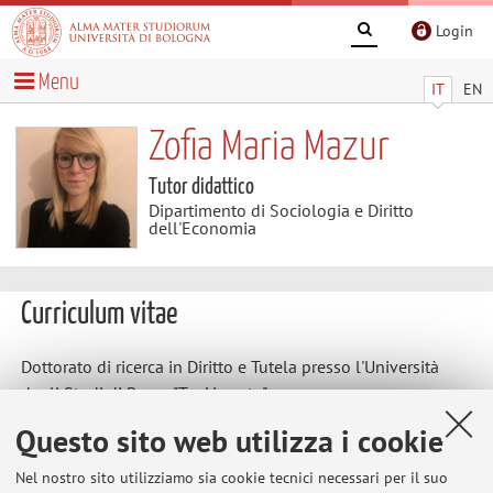
Login
Menu
IT
EN
Zofia Maria Mazur
Tutor didattico
Dipartimento di Sociologia e Diritto
dell'Economia
Curriculum vitae
Dottorato di ricerca in Diritto e Tutela presso l'Università
degli Studi di Roma "Tor Vergata".
Diploma post-laurea in Polish and EU Competition Law,
Questo sito web utilizza i cookie
conseguito presso Polish Institute of Sciences, Warsaw.
Nel nostro sito utilizziamo sia cookie tecnici necessari per il suo
Diploma di Laurea Magistrale in Giurisprudenza, conseguito