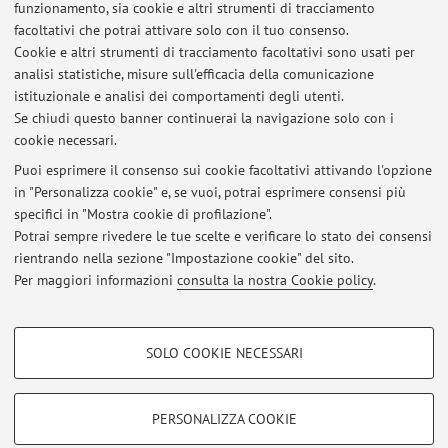
funzionamento, sia cookie e altri strumenti di tracciamento
presso l'Università degli Studi di Torino.
facoltativi che potrai attivare solo con il tuo consenso.
Diploma di Laurea Magistrale in Studi Giuridici Europei,
Cookie e altri strumenti di tracciamento facoltativi sono usati per
conseguito presso l'Università degli Studi di Torino.
analisi statistiche, misure sull'efficacia della comunicazione
istituzionale e analisi dei comportamenti degli utenti.
Diploma di Laurea in Giurista d'Impresa e della Pubblica
Se chiudi questo banner continuerai la navigazione solo con i
Amministrazione, conseguito presso l'Università di Bologna.
cookie necessari.
Puoi esprimere il consenso sui cookie facoltativi attivando l'opzione
in "Personalizza cookie" e, se vuoi, potrai esprimere consensi più
Ultimi avvisi
specifici in "Mostra cookie di profilazione".
Potrai sempre rivedere le tue scelte e verificare lo stato dei consensi
Al momento non sono presenti avvisi.
rientrando nella sezione "Impostazione cookie" del sito.
Per maggiori informazioni
consulta la nostra Cookie policy
.
COOKIE DI PROFILAZIONE - FACOLTATIVI
SOLO COOKIE NECESSARI
Si tratta di cookie utilizzati per analizzare le caratteristiche della navigazione
Area riservata
degli utenti, creare profili in base al loro comportamento sul sito, per analisi
Accedi tramite
login
per gestire tutti i contenuti del sito.
di marketing.
PERSONALIZZA COOKIE
Mostra cookie di profilazione