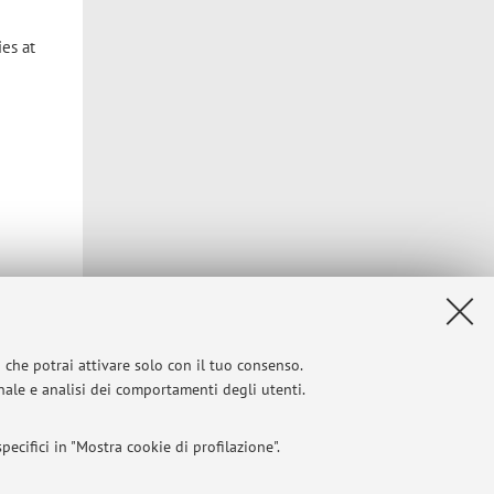
ies at
i che potrai attivare solo con il tuo consenso.
onale e analisi dei comportamenti degli utenti.
ecifici in "Mostra cookie di profilazione".
iBo) a: