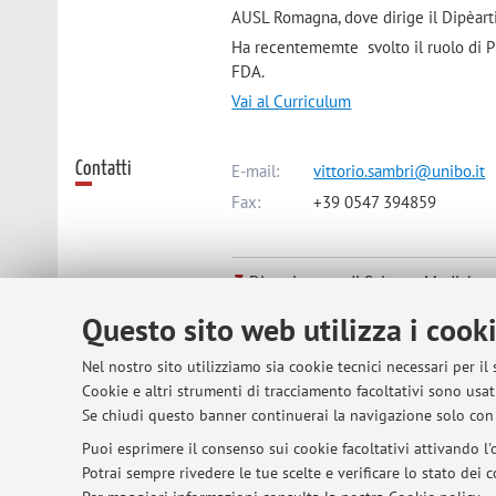
AUSL Romagna, dove dirige il Dipèarti
Ha recentememte svolto il ruolo di PI 
FDA.
Vai al Curriculum
Contatti
E-mail:
vittorio.sambri@unibo.it
Fax:
+39 0547 394859
Dipartimento di Scienze Mediche e
Via Massarenti 9, Bologna -
Vai all
Questo sito web utilizza i cook
Nel nostro sito utilizziamo sia cookie tecnici necessari per il
Risorse in rete
ORCID
Cookie e altri strumenti di tracciamento facoltativi sono usati
Se chiudi questo banner continuerai la navigazione solo con 
Puoi esprimere il consenso sui cookie facoltativi attivando l'o
Orario di ricevimento
Il ricevimento degli studenti è stabili
Potrai sempre rivedere le tue scelte e verificare lo stato dei
vittorio.sambri@unibo.it. Sono altres