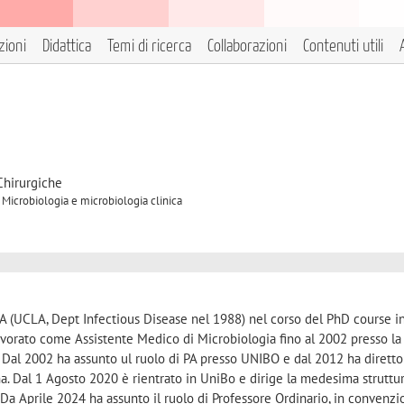
zioni
Didattica
Temi di ricerca
Collaborazioni
Contenuti utili
Chirurgiche
 Microbiologia e microbiologia clinica
A (UCLA, Dept Infectious Disease nel 1988) nel corso del PhD course i
avorato come Assistente Medico di Microbiologia fino al 2002 presso l
a. Dal 2002 ha assunto ul ruolo di PA presso UNIBO e dal 2012 ha dirett
. Dal 1 Agosto 2020 è rientrato in UniBo e dirige la medesima struttu
a Aprile 2024 ha assunto il ruolo di Professore Ordinario, in convenz