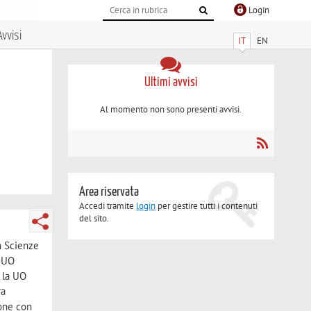
Login
Avvisi
IT
EN
Ultimi avvisi
Al momento non sono presenti avvisi.
Area riservata
Accedi tramite
login
per gestire tutti i contenuti
del sito.
n Scienze
a UO
o la UO
ra
ione con