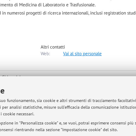
mento di Medicina di Laboratorio e Trasfusionale.
in numerosi progetti di ricerca internazionali, inclusi registration stud
Altri contatti
Web:
Vai al sito personale
 Chirurgiche
a mappa
ie
 suo funzionamento, sia cookie e altri strumenti di tracciamento facoltativ
 per analisi statistiche, misure sull'efficacia della comunicazione istituzi
i cookie necessari.
pzione in "Personalizza cookie" e, se vuoi, potrai esprimere consensi più sp
to dopo/prima gli orari di lezione previa richiesta scritta (da casella Un
 consensi rientrando nella sezione "Impostazione cookie" del sito.
i disponibile sempre attraverso e-mail per chiarimenti o indicazioni