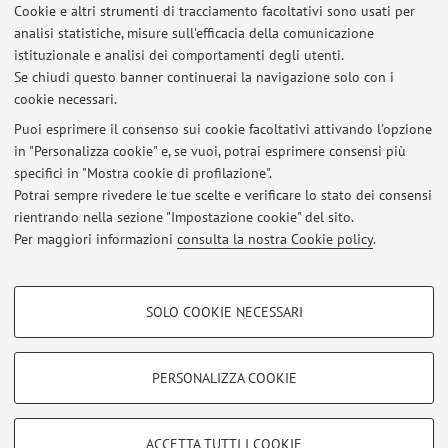
locale - trasformazioni urbane (con particolare attenzione
Cookie e altri strumenti di tracciamento facoltativi sono usati per
...
analisi statistiche, misure sull'efficacia della comunicazione
istituzionale e analisi dei comportamenti degli utenti.
Se chiudi questo banner continuerai la navigazione solo con i
cookie necessari.
Puoi esprimere il consenso sui cookie facoltativi attivando l'opzione
Ultimi avvisi
in "Personalizza cookie" e, se vuoi, potrai esprimere consensi più
specifici in "Mostra cookie di profilazione".
ATTENZIONE: Modalità didattica prime lezioni di Sociologia dello
sviluppo e di Processi organizzativi e istituzionali
Potrai sempre rivedere le tue scelte e verificare lo stato dei consensi
Pubblicato il: 12 settembre 2022
rientrando nella sezione "Impostazione cookie" del sito.
Per maggiori informazioni
consulta la nostra Cookie policy
.
Tutti gli avvisi
COOKIE DI PROFILAZIONE - FACOLTATIVI
SOLO COOKIE NECESSARI
Si tratta di cookie utilizzati per analizzare le caratteristiche della navigazione
Area riservata
degli utenti, creare profili in base al loro comportamento sul sito, per analisi
Accedi tramite
login
per gestire tutti i contenuti del sito.
di marketing.
PERSONALIZZA COOKIE
Mostra cookie di profilazione
© 2026 - ALMA MATER STUDIORUM - Università di Bologna - Via
Google/Youtube Video
COOKIE TECNICI - NECESSARI
ACCETTA TUTTI I COOKIE
Zamboni, 33 - 40126 Bologna - Partita IVA: 01131710376