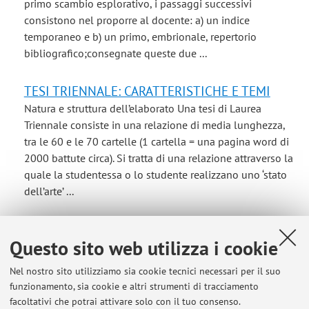
primo scambio esplorativo, i passaggi successivi
consistono nel proporre al docente: a) un indice
temporaneo e b) un primo, embrionale, repertorio
bibliografico;consegnate queste due ...
TESI TRIENNALE: CARATTERISTICHE E TEMI
Natura e struttura dell’elaborato Una tesi di Laurea
Triennale consiste in una relazione di media lunghezza,
tra le 60 e le 70 cartelle (1 cartella = una pagina word di
2000 battute circa). Si tratta di una relazione attraverso la
quale la studentessa o lo studente realizzano uno ‘stato
dell’arte’ ...
TEMI DI TESI MAGISTRALE
Questo sito web utilizza i cookie
I temi su cui il docente accetta di seguire tesi magistrali: -
trasformazioni delle condizioni di lavoro (nel pubblico e
Nel nostro sito utilizziamo sia cookie tecnici necessari per il suo
nel privato) - forma-merce (degli oggetti, delle relazioni
funzionamento, sia cookie e altri strumenti di tracciamento
sociali) ed esperienza sociale - questioni dello sviluppo
facoltativi che potrai attivare solo con il tuo consenso.