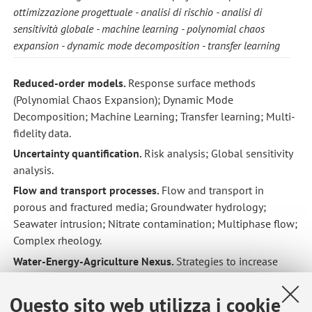
ottimizzazione progettuale
analisi di rischio
analisi di
sensitività globale
machine learning
polynomial chaos
expansion
dynamic mode decomposition
transfer learning
Reduced-order models.
Response surface methods
(Polynomial Chaos Expansion); Dynamic Mode
Decomposition; Machine Learning; Transfer learning; Multi-
fidelity data.
Uncertainty quantification.
Risk analysis; Global sensitivity
analysis.
Flow and transport processes.
Flow and transport in
porous and fractured media; Groundwater hydrology;
Seawater intrusion; Nitrate contamination; Multiphase flow;
Complex rheology.
Water-Energy-Agriculture Nexus.
Strategies to increase
sustainability of freshwater withdrawals; optimization of
water supply in agriculture. Energy and environmental
Questo sito web utilizza i cookie
efficiency of urban water systems; Reduction of water losses