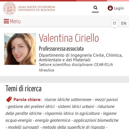
Login
Menu
IT
EN
Valentina Ciriello
Professoressa associata
Dipartimento di Ingegneria Civile, Chimica,
Ambientale e dei Materiali
Settore scientifico disciplinare: CEAR-01/A
Idraulica
Temi di ricerca
Parole chiave:
risorse idriche sotterranee
mezzi porosi
gestione dei prelievi idrici
sistemi idrici urbani
riduzione
delle perdite idriche
risparmio idrico in agricoltura
legame
acqua-energia
energia geotermica
applicazioni biomediche
modelli surrogati
metodo della superficie di risposta