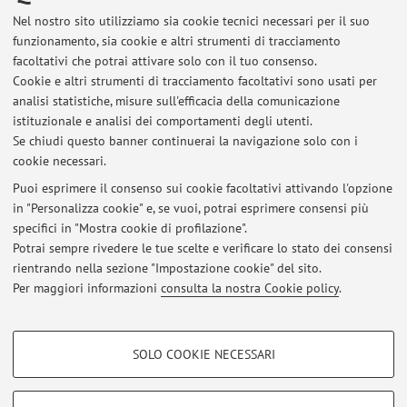
in the water supply network; Geothermal energy;
Nel nostro sito utilizziamo sia cookie tecnici necessari per il suo
funzionamento, sia cookie e altri strumenti di tracciamento
Hydropower; satellite data.
facoltativi che potrai attivare solo con il tuo consenso.
Biomedical applications.
CFD and meta-modeling to predict
Cookie e altri strumenti di tracciamento facoltativi sono usati per
cardiovascular diseases.
analisi statistiche, misure sull'efficacia della comunicazione
istituzionale e analisi dei comportamenti degli utenti.
Se chiudi questo banner continuerai la navigazione solo con i
cookie necessari.
Puoi esprimere il consenso sui cookie facoltativi attivando l'opzione
in "Personalizza cookie" e, se vuoi, potrai esprimere consensi più
Ultimi avvisi
specifici in "Mostra cookie di profilazione".
Potrai sempre rivedere le tue scelte e verificare lo stato dei consensi
Al momento non sono presenti avvisi.
rientrando nella sezione "Impostazione cookie" del sito.
Per maggiori informazioni
consulta la nostra Cookie policy
.
COOKIE DI PROFILAZIONE - FACOLTATIVI
SOLO COOKIE NECESSARI
Si tratta di cookie utilizzati per analizzare le caratteristiche della navigazione
Area riservata
degli utenti, creare profili in base al loro comportamento sul sito, per analisi
Accedi tramite
login
per gestire tutti i contenuti del sito.
di marketing.