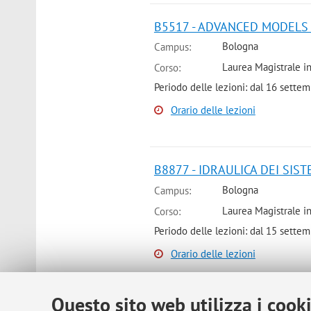
B5517 - ADVANCED MODELS 
Bologna
Campus:
Laurea Magistrale in
Corso:
Periodo delle lezioni: dal 16 sette
Orario delle lezioni
B8877 - IDRAULICA DEI SIST
Bologna
Campus:
Laurea Magistrale in
Corso:
Periodo delle lezioni: dal 15 sett
Orario delle lezioni
Questo sito web utilizza i cook