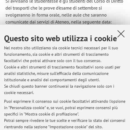
Si avvisano le studentesse e gli studenti del Corso di Diritto
dei trasporti che le prove d'esame di settembre si
svolgeranno in forma orale, nelle aule che saranno
comunicate dai servizi di Ateneo, nella seguente data:
10 settembre 2024, ore 9.00
Questo sito web utilizza i cookie
Pubblicato il: 05 giugno 2024
Nel nostro sito utilizziamo sia cookie tecnici necessari per il suo
funzionamento, sia cookie e altri strumenti di tracciamento
facoltativi che potrai attivare solo con il tuo consenso.
Cookie e altri strumenti di tracciamento facoltativi sono usati per
Ultimi avvisi
analisi statistiche, misure sull'efficacia della comunicazione
RICEVIMENTO STUDENTI - sospensione
istituzionale e analisi dei comportamenti degli utenti.
Se chiudi questo banner continuerai la navigazione solo con i
Pubblicato il: 20 luglio 2026
cookie necessari.
RICEVIMENTO STUDENTI - 13 luglio 2026
Puoi esprimere il consenso sui cookie facoltativi attivando l'opzione
Pubblicato il: 13 luglio 2026
in "Personalizza cookie" e, se vuoi, potrai esprimere consensi più
specifici in "Mostra cookie di profilazione".
RICEVIMENTO STUDENTI - Variazione
Potrai sempre rivedere le tue scelte e verificare lo stato dei consensi
Pubblicato il: 25 giugno 2026
rientrando nella sezione "Impostazione cookie" del sito.