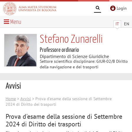
Login
Menu
IT
EN
Stefano Zunarelli
Professore ordinario
Dipartimento di Scienze Giuridiche
Settore scientifico disciplinare: GIUR-02/B Diritto
della navigazione e dei trasporti
Avvisi
Home
>
Avvisi
> Prova d'esame della sessione di Settembre
2024 di Diritto dei trasporti
Prova d'esame della sessione di Settembre
2024 di Diritto dei trasporti