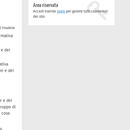
Area riservata
Accedi tramite
login
per gestire tutti i contenuti
del sito.
l'Insubria
rmativa
 e dei
ativa
re e dei
e e dei
Gruppo di
i cose.
no