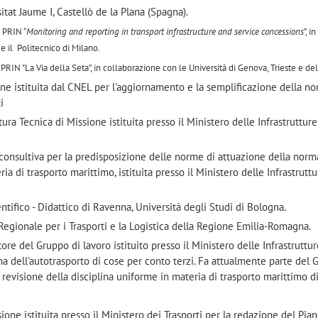
tat Jaume I, Castellò de la Plana (Spagna).
 PRIN “
Monitoring and reporting in transport infrastructure and service concessions
”, in
 e il Politecnico di Milano.
RIN "La Via della Seta", in collaborazione con le Università di Genova, Trieste e del
e istituita dal CNEL per l'aggiornamento e la semplificazione della no
i
a Tecnica di Missione istituita presso il Ministero delle Infrastrutture
onsultiva per la predisposizione delle norme di attuazione della norm
a di trasporto marittimo, istituita presso il Ministero delle Infrastruttu
ntifico - Didattico di Ravenna, Università degli Studi di Bologna.
 Regionale per i Trasporti e la Logistica della Regione Emilia-Romagna.
e del Gruppo di lavoro istituito presso il Ministero delle Infrastruttur
lina dell'autotrasporto di cose per conto terzi. Fa attualmente parte del 
a revisione della disciplina uniforme in materia di trasporto marittimo d
ne istituita presso il Ministero dei Trasporti per la redazione del Pia