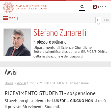
Login
Menu
IT
EN
Stefano Zunarelli
Professore ordinario
Dipartimento di Scienze Giuridiche
Settore scientifico disciplinare: GIUR-02/B Diritto
della navigazione e dei trasporti
Avvisi
Home
>
Avvisi
> RICEVIMENTO STUDENTI - sospensione
RICEVIMENTO STUDENTI - sospensione
Si avvisano gli studenti che
LUNEDI' 1 GIUGNO NON
si terrà
il previsto Ricevimento Studenti.