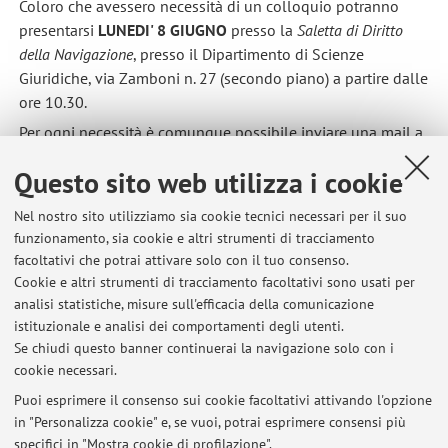
Coloro che avessero necessità di un colloquio potranno
presentarsi
LUNEDI' 8 GIUGNO
presso la
Saletta di Diritto
della Navigazione
, presso il Dipartimento di Scienze
Giuridiche, via Zamboni n. 27 (secondo piano) a partire dalle
ore 10.30.
Per ogni necessità è comunque possibile inviare una mail a
stefano.zunarelli@unibo.it
Questo sito web utilizza i cookie
Pubblicato il: 29 maggio 2026
Nel nostro sito utilizziamo sia cookie tecnici necessari per il suo
funzionamento, sia cookie e altri strumenti di tracciamento
facoltativi che potrai attivare solo con il tuo consenso.
Cookie e altri strumenti di tracciamento facoltativi sono usati per
Ultimi avvisi
analisi statistiche, misure sull'efficacia della comunicazione
RICEVIMENTO STUDENTI - sospensione
istituzionale e analisi dei comportamenti degli utenti.
Se chiudi questo banner continuerai la navigazione solo con i
Pubblicato il: 20 luglio 2026
cookie necessari.
RICEVIMENTO STUDENTI - 13 luglio 2026
Puoi esprimere il consenso sui cookie facoltativi attivando l'opzione
Pubblicato il: 13 luglio 2026
in "Personalizza cookie" e, se vuoi, potrai esprimere consensi più
specifici in "Mostra cookie di profilazione".