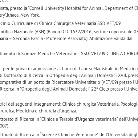
ata, presso la “Cornell University Hospital for Animal, Department of Cl
ry”,Ithaca, New York.
ocinio Curriculare di Clinica Chirurgica Veterinaria SSD VET/09
ientifica Nazionale (ASN) (Bando D.D. 1532/2016; settore concorsuale 0
naria – Seconda Fascia - Professore Associato). Abilitazione valida dal
artimento di Scienze Mediche Veterinarie - SSD: VET/09 CLINICA CHIR
- per le prove di ammissione al Corso di Laurea Magistrale in Medicina
 di Dottorato di Ricerca in Ortopedia degli Animali Domestici XVII. pres
Comparativa di un posto da Ricercatore Universitario (VET/09) presso l'U
 Ricerca in “Ortopedia degli Animali Domestici” 22° Ciclo presso l'Univer
ci dei seguenti insegnamenti: Clinica chirurgica Veterinaria, Podologi
irurgica, Medicina e chirurgia d'urgenza.
orato di Ricerca in “Clinica e Terapia d'Urgenza veterinaria” dell’Unive
007).
orato di Ricerca in “Scienze Cliniche Veterinarie” dell’Università degli