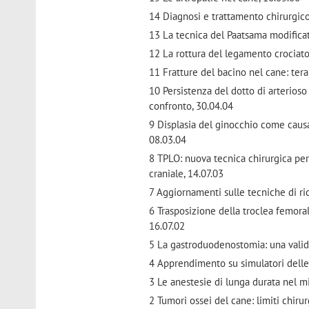
14 Diagnosi e trattamento chirurgico 
13 La tecnica del Paatsama modificat
12 La rottura del legamento crociato
11 Fratture del bacino nel cane: tera
10 Persistenza del dotto di arterioso
confronto, 30.04.04
9 Displasia del ginocchio come causa 
08.03.04
8 TPLO: nuova tecnica chirurgica per
craniale, 14.07.03
7 Aggiornamenti sulle tecniche di ric
6 Trasposizione della troclea femoral
16.07.02
5 La gastroduodenostomia: una valida
4 Apprendimento su simulatori delle 
3 Le anestesie di lunga durata nel m
2 Tumori ossei del cane: limiti chirur