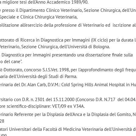
a migliore tesi dell'Anno Accademico 1989/90.
presso il Dipartimento Clinico Veterinario, Sezione Chirurgica, dell'Un
a Speciale e Clinica Chirurgica Veterinaria,
ilitazione all'esercizio della professione di Veterinario ed iscrizione al
ottorato di Ricerca in Diagnostica per Immagini (IX ciclo) per la durata 
eterinario, Sezione Chirurgica, dell'Università di Bologna.
in Diagnostica per Immagini presentando una dissertazione finale sulla
o del cane".
t-Dottorato, concorso S.I.S.Vet. 1998, per l'approfondimanto degli fre
naria dell'Università degli Studi di Parma.
erinaria del Dr. Alan Carb, D.V.M.: Cold Spring Hills Animal Hospital in H
sitario con D.R. n. 2301 del 15.11.2000 (Concorso D.R. N.717 del 04.04
tore scientifico-disciplinare: VET/09 ex V34A.
rinario Referente per la Displasia dell'Anca e la Displasia del Gomito, 
728
tori Universitari della Facoltà di Medicina Veterinaria dell'Università 
T/09.