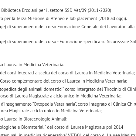
Biblioteca Ercolani per il settore SSD Vet/09 (2011-2020)
 per la Terza Missione di Ateneo e Job placement (2018 ad oggi).
adge) di superamento del corso Formazione Generale dei Lavoratori alla
adge) di superamento del corso - Formazione specifica su Sicurezza e Sal
rso Laurea in Medicina Veterinaria:
dei corsi integrati a scelta del corso di Laurea in Medicina Veterinaria;
, Corso complementare del corso di Laurea in Medicina Veterinaria;
rtopedica degli animali domestici” corso intergrato del Tirocinio di Clin
corso di Laurea Magistrale a ciclo unico in Medicina Veterinaria;
a d’insegnamento “Ortopedia Veterinaria”, corso integrato di Clinica Chir
urea Magistrale a ciclo unico in Medicina Veterinaria;
orso Laurea in Biotecnologie Animali:
Biologiche e Biomateriali" del corso di Laurea Magistrale poi 2014
 staminali in medicina rigenerativa” VET/01 del corso di Laurea Magistr