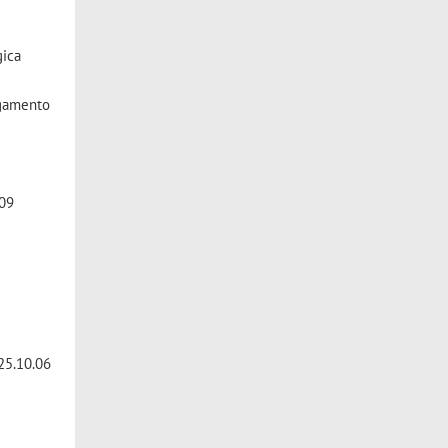
gica
egamento
.09
 25.10.06