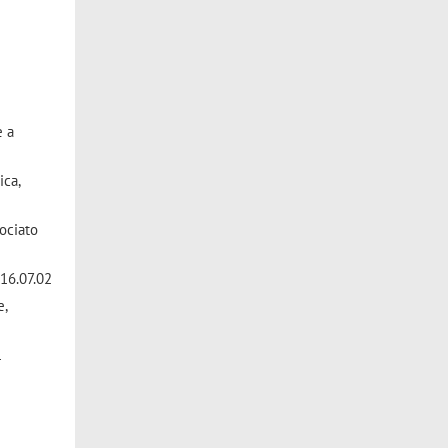
e a
ica,
rociato
 16.07.02
e,
1