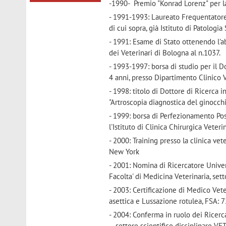
-1990- Premio "Konrad Lorenz" per l
- 1991-1993: Laureato Frequentatore 
di cui sopra, già Istituto di Patologi
- 1991: Esame di Stato ottenendo l'ab
dei Veterinari di Bologna al n.1037.
- 1993-1997: borsa di studio per il D
4 anni, presso Dipartimento Clinico V
- 1998: titolo di Dottore di Ricerca 
"Artroscopia diagnostica del ginocchi
- 1999: borsa di Perfezionamento Pos
l'Istituto di Clinica Chirurgica Veteri
- 2000: Training presso la clinica vet
New York
- 2001: Nomina di Ricercatore Univer
Facolta' di Medicina Veterinaria, set
- 2003: Certificazione di Medico Vete
asettica e Lussazione rotulea, FSA: 
- 2004: Conferma in ruolo dei Ricerca
– settore scientifico disciplinare VE