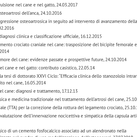
avulsione nel cane e nel gatto, 24.03.2017
steoartrosi dell’anca, 24.10.2016
ogressione osteoartrosica in seguito ad intervento di avanzamento dell
.02.2016
diagnosi clinica e classificazione ufficiale, 16.12.2015
amento crociato craniale nel cane: trasposizione del bicipite femorale 
.2014
femore del cane: evidenze passate e prospettive future, 24.10.2014
l cane e nel gatto: contributo casistico, 22.05.14
 tesi di dottorato XXVI Ciclo: “Efficacia clinica dello stanozololo intrar
mito nel cane, 16.05.2014
el cane: diagnosi e trattamento, 17.12.13
isica e medicina tradizionale nel trattamento dell’artrosi del cane, 25.1
ale (TTA) per la correzione della rottura del legamento crociato, 25.10
 valutazione dell’innervazione nocicettiva e simpatica della capsula art
co di un cemento fosfocalcico associato ad un alendronato nella