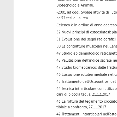
Biotecnologie Animali.
-2001 ad oggi. Svolge attività di Tut
n° 52 tesi di laurea.
(l’elenco è in ordine di anno decresc
52 Nuovi principi di osteosintesi: p
51 Evoluzione dei segni radiografici 
50 Le contratture muscolari nel Can
49 Studio epidemiologico retrospetti
48 Valutazione dell’indice sacrale ne
47 Studio biomeccanico: dalle frattur
46 Lussazione rotulea mediale nel ca
45 Trattamento dell’Osteoartrosi del
44 Tecnica intrarticolare con utilizz
cani di piccola taglia, 21.12.2017
43 La rottura del legamento crociat
tibiale a confronto, 27.11.2017
42 Trattamenti intrarticolari nell’ost