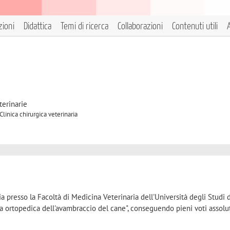
zioni
Didattica
Temi di ricerca
Collaborazioni
Contenuti utili
A
terinarie
Clinica chirurgica veterinaria
a presso la Facoltà di Medicina Veterinaria dell'Università degli Studi 
ia ortopedica dell'avambraccio del cane", conseguendo pieni voti assolu