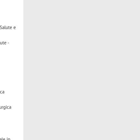
 Salute e
ute -
ica
urgica
ale in