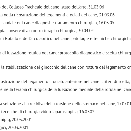
del Collasso Tracheale del cane: stato dell’arte, 31.03.06
a nella ricostruzione dei legamenti crociati del cane, 31.03.06
 caudale nel cane: diagnosi e trattamento chirurgico, 16.03.05
pia conservativa contro terapia chirurgica, 30.04.04
 di Botallo e dell’arco aortico nel cane: patologie e tecniche chirurgich
di lussazione rotulea nel cane: protocollo diagnostico e scelta chirurg
 la stabilizzazione del ginocchio del cane con rottura del legamento c
ostruzione del legamento crociato anteriore nel cane: criteri di scelta,
e nella terapia chirurgica della lussazione mediale della rotula nel can
 soluzione alla recidiva della torsione dello stomaco nel cane, 17.07.0
tecniche di chirurgia video-laparoscopica, 16.07.02
inipig, 20.03.2001
gici, 20.03.2001