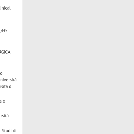
inical
7/H5 –
URGICA
so
niversità
sità di
a e
rsità
 Studi di