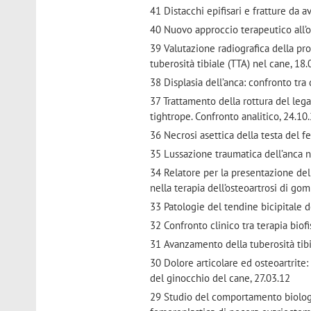
41 Distacchi epifisari e fratture da 
40 Nuovo approccio terapeutico all’o
39 Valutazione radiografica della pr
tuberosità tibiale (TTA) nel cane, 18
38 Displasia dell’anca: confronto tra 
37 Trattamento della rottura del leg
tightrope. Confronto analitico, 24.10
36 Necrosi asettica della testa del 
35 Lussazione traumatica dell’anca ne
34 Relatore per la presentazione della
nella terapia dell’osteoartrosi di go
33 Patologie del tendine bicipitale d
32 Confronto clinico tra terapia biof
31 Avanzamento della tuberosità tibi
30 Dolore articolare ed osteoartrite:
del ginocchio del cane, 27.03.12
29 Studio del comportamento biologi