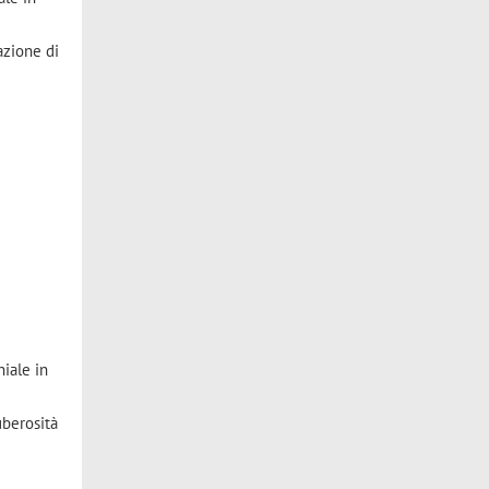
azione di
niale in
uberosità