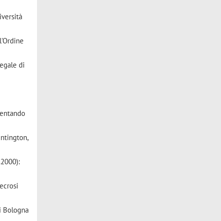
iversità
l'Ordine
legale di
quentando
untington,
.2000):
Necrosi
di Bologna