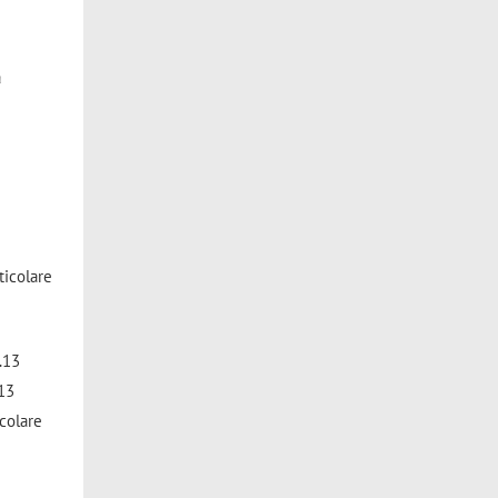
a
e
ticolare
0.13
.13
icolare