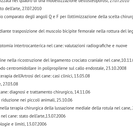
zzata nel quadro di una modellizzazione dell’osteoporosi, 27.07.2010
to dell’arte, 27.07.2010
o comparato degli angoli Q e F per l’ottimizzazione della scelta chirur
diante trasposizione del muscolo bicipite femorale nella rottura del l
eotomia intertrocanterica nel cane: valutazioni radiografiche e nuove
ne nella ricostruzione del legamento crociato craniale nel cane,10.11
odo centromidollare in polipropilene sul callo endostale, 23.10.2008
apia dell’Artrosi del cane: casi clinici, 13.05.08
, 27.03.08
ane: diagnosi e trattamento chirurgico, 14.11.06
i riduzione nei piccoli animali, 25.10.06
ella terapia chirurgica della lussazione mediale della rotula nel cane,
i nel cane: stato dell’arte,13.07.2006
logie e limiti, 13.07.2006