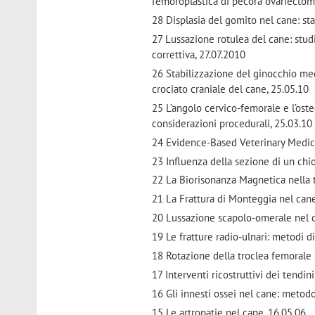
femoroplastica di pecora ovariectomi
28 Displasia del gomito nel cane: sta
27 Lussazione rotulea del cane: studi
correttiva, 27.07.2010
26 Stabilizzazione del ginocchio me
crociato craniale del cane, 25.05.10
25 L’angolo cervico-femorale e l’ost
considerazioni procedurali, 25.03.10
24 Evidence-Based Veterinary Medici
23 Influenza della sezione di un chi
22 La Biorisonanza Magnetica nella ter
21 La Frattura di Monteggia nel cane
20 Lussazione scapolo-omerale nel c
19 Le fratture radio-ulnari: metodi d
18 Rotazione della troclea femorale n
17 Interventi ricostruttivi dei tendin
16 Gli innesti ossei nel cane: metodo
15 Le artropatie nel cane, 16.05.06