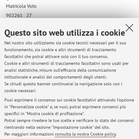
Matricola Voto
902261 27
856439 18
Questo sito web utilizza i cookie
Pubblicato il: 06 agosto 2019
Nel nostro sito utilizziamo sia cookie tecnici necessari per il suo
funzionamento, sia cookie e altri strumenti di tracciamento
facoltativi che potrai attivare solo con il tuo consenso.
Cookie e altri strumenti di tracciamento facoltativi sono usati per
Ultimi avvisi
analisi statistiche, misure sull'efficacia della comunicazione
Esito esame Zootecnica del 18.09.2019
istituzionale e analisi dei comportamenti degli utenti.
Se chiudi questo banner continuerai la navigazione solo con i
Pubblicato il: 28 settembre 2019
cookie necessari.
Esito esame di Genetica e miglioramento genetico del 12.09.2019
Puoi esprimere il consenso sui cookie facoltativi attivando l'opzione
Pubblicato il: 13 settembre 2019
in "Personalizza cookie" e, se vuoi, potrai esprimere consensi più
specifici in "Mostra cookie di profilazione".
Esiti esame di Genetica e miglioramento genetico del 31.07.2019
Potrai sempre rivedere le tue scelte e verificare lo stato dei consensi
Pubblicato il: 06 agosto 2019
rientrando nella sezione "Impostazione cookie" del sito.
Per maggiori informazioni
consulta la nostra Cookie policy
.