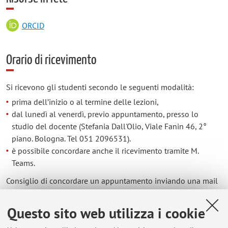
ORCID
Orario di ricevimento
Si ricevono gli studenti secondo le seguenti modalità:
prima dell’inizio o al termine delle lezioni,
dal lunedì al venerdì, previo appuntamento, presso lo
studio del docente (Stefania Dall'Olio, Viale Fanin 46, 2°
piano. Bologna. Tel 051 2096531).
è possibile concordare anche il ricevimento tramite M.
Teams.
Consiglio di concordare un appuntamento inviando una mail
al seguente indirizzo: stefania.dallolio@unibo.it (utilizzare
indirizzo E-mail istituzionale)
Questo sito web utilizza i cookie