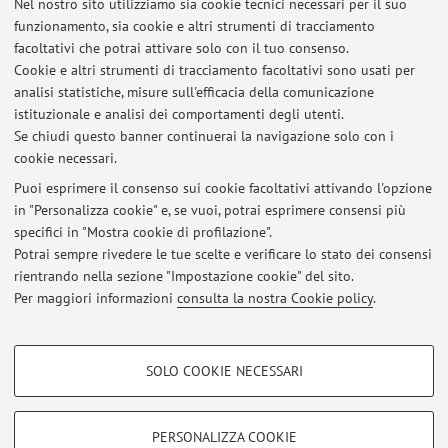
Nel nostro sito utilizziamo sia cookie tecnici necessari per il suo
funzionamento, sia cookie e altri strumenti di tracciamento
facoltativi che potrai attivare solo con il tuo consenso.
Cookie e altri strumenti di tracciamento facoltativi sono usati per
Ultimi avvisi
analisi statistiche, misure sull'efficacia della comunicazione
Esito esame Zootecnica del 18.09.2019
istituzionale e analisi dei comportamenti degli utenti.
Se chiudi questo banner continuerai la navigazione solo con i
Pubblicato il: 28 settembre 2019
cookie necessari.
Esito esame di Genetica e miglioramento genetico del 12.09.2019
Puoi esprimere il consenso sui cookie facoltativi attivando l'opzione
Pubblicato il: 13 settembre 2019
in "Personalizza cookie" e, se vuoi, potrai esprimere consensi più
specifici in "Mostra cookie di profilazione".
Esiti esame di Genetica e miglioramento genetico del 31.07.2019
Potrai sempre rivedere le tue scelte e verificare lo stato dei consensi
Pubblicato il: 06 agosto 2019
rientrando nella sezione "Impostazione cookie" del sito.
Per maggiori informazioni
consulta la nostra Cookie policy
.
Tutti gli avvisi
COOKIE DI PROFILAZIONE - FACOLTATIVI
SOLO COOKIE NECESSARI
Area riservata
Si tratta di cookie utilizzati per analizzare le caratteristiche della navigazione
degli utenti, creare profili in base al loro comportamento sul sito, per analisi
Accedi tramite
login
per gestire tutti i contenuti del sito.
di marketing.
PERSONALIZZA COOKIE