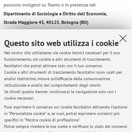
possono svolgersi su Teams o in presenza nel
Dipartimento di Sociologia e Diritto dell'Economia,
Strada Maggiore 45, 40125, Bologna (BO)
o alternativamente in Via Giacomo della Torre 1, Forlì nello
Studio 2M
Questo sito web utilizza i cookie
Nel nostro sito utilizziamo sia cookie tecnici necessari per il suo
funzionamento, sia cookie e altri strumenti di tracciamento
facoltativi che potrai attivare solo con il tuo consenso.
Ultimi avvisi
Cookie e altri strumenti di tracciamento facoltativi sono usati per
Istruzioni per tesi di laurea magistrale
analisi statistiche, misure sull'efficacia della comunicazione
Pubblicato il: 17 febbraio 2025
istituzionale e analisi dei comportamenti degli utenti.
Se chiudi questo banner continuerai la navigazione solo con i
Tutti gli avvisi
cookie necessari.
Puoi esprimere il consenso sui cookie facoltativi attivando l'opzione
in "Personalizza cookie" e, se vuoi, potrai esprimere consensi più
specifici in "Mostra cookie di profilazione".
In evidenza
Potrai sempre rivedere le tue scelte e verificare lo stato dei consensi
Indirizzo in sede di appartenenza