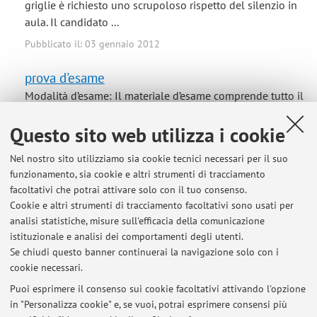
griglie è richiesto uno scrupoloso rispetto del silenzio in
aula. Il candidato ...
Pubblicato il: 03 gennaio 2012
prova d'esame
Modalità d’esame: Il materiale d’esame comprende tutto il
materiale indicato dai singolo docenti del C.I. La prova
Questo sito web utilizza i cookie
d’esame è una prova scritta con domande a risposte
multiple. Per ogni domanda vi sono quattro opzioni di
Nel nostro sito utilizziamo sia cookie tecnici necessari per il suo
risposta di cui solo una è quella corretta. La risposta
funzionamento, sia cookie e altri strumenti di tracciamento
corretta va segnalata ...
facoltativi che potrai attivare solo con il tuo consenso.
Pubblicato il: 03 gennaio 2012
Cookie e altri strumenti di tracciamento facoltativi sono usati per
analisi statistiche, misure sull'efficacia della comunicazione
prova d'esame
istituzionale e analisi dei comportamenti degli utenti.
Se chiudi questo banner continuerai la navigazione solo con i
La prova d’esame è unica e comprende i seguenti
cookie necessari.
insegnamenti: Chirurgia Generale, Prof. S. Laureti,
Chirurgia Generale, Prof. L. Garulli, Anestesia, Prof. B
Puoi esprimere il consenso sui cookie facoltativi attivando l'opzione
in "Personalizza cookie" e, se vuoi, potrai esprimere consensi più
Samolsky-Dekel. Non sono ammesse prove parziali nelle