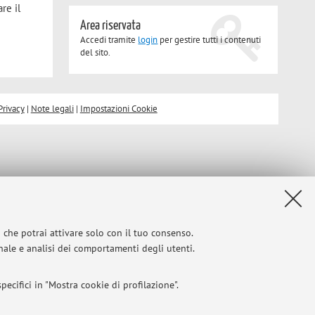
re il
Area riservata
Accedi tramite
login
per gestire tutti i contenuti
del sito.
Privacy
|
Note legali
|
Impostazioni Cookie
i che potrai attivare solo con il tuo consenso.
onale e analisi dei comportamenti degli utenti.
ecifici in "Mostra cookie di profilazione".