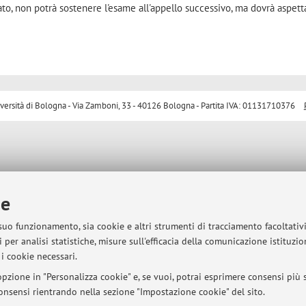
to, non potrà sostenere l'esame all'appello successivo, ma dovrà aspetta
sità di Bologna - Via Zamboni, 33 - 40126 Bologna - Partita IVA: 01131710376
ie
 suo funzionamento, sia cookie e altri strumenti di tracciamento facoltativ
 per analisi statistiche, misure sull'efficacia della comunicazione istituzi
i cookie necessari.
pzione in "Personalizza cookie" e, se vuoi, potrai esprimere consensi più sp
 consensi rientrando nella sezione "Impostazione cookie" del sito.