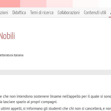
azioni
Didattica
Temi di ricerca
Collaborazioni
Contenuti utili
Nobili
etteratura italiana
e che non intendono sostenere l'esame nell'appello per il quale si sono i
a lasciare spazio ai propri compagni.
ltimi appelli, si informano gli studenti che chi non si cancellerà, e non