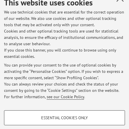
This website uses cookies
Frosini J.O., Pennicino S., Ragone S., La tecnica redazionale
nello statuto dell'Emilia-Romagna (testo e commento),
We use technical cookies that are essential for the correct operation
of our website. We also use cookies and other optional tracking
Bologna, BONOMO, 2005, pp. 155 - 177 [Legal Commentary]
tools that may be activated only with your consent.
Cookies and other optional tracking tools are used for statistical
analysis, to ensure the efficacy of institutional communications, and
13
14
15
16
to analyse user behaviour.
If you close this banner, you will continue to browse using only
essential cookies.
You can provide your consent to the use of optional cookies by
activating the “Personalise Cookies” option. If you wish to express a
Latest news
more specific consent, select “Show Profiling Cookies”.
You can always review your choices and check the status of your
At the moment no news are available.
consent by going to the “Cookie Settings” section on the website.
For further information,
see our Cookie Policy
.
PROFILING COOKIES - OPTIONAL
ESSENTIAL COOKIES ONLY
These cookies are used to analyse user browsing patterns, create user profiles
Restricted area
based on browsing behaviour, and for marketing analysis.