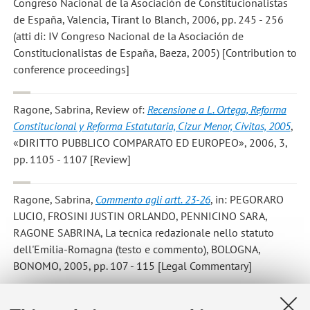
Congreso Nacional de la Asociación de Constitucionalistas
de España, Valencia, Tirant lo Blanch, 2006, pp. 245 - 256
(atti di: IV Congreso Nacional de la Asociación de
Constitucionalistas de España, Baeza, 2005) [Contribution to
conference proceedings]
Ragone, Sabrina
, Review of:
Recensione a L. Ortega, Reforma
Constitucional y Reforma Estatutaria, Cizur Menor, Civitas, 2005
,
«DIRITTO PUBBLICO COMPARATO ED EUROPEO», 2006, 3,
pp. 1105 - 1107 [Review]
Ragone, Sabrina
,
Commento agli artt. 23-26
, in: PEGORARO
LUCIO, FROSINI JUSTIN ORLANDO, PENNICINO SARA,
RAGONE SABRINA, La tecnica redazionale nello statuto
dell'Emilia-Romagna (testo e commento), BOLOGNA,
BONOMO, 2005, pp. 107 - 115 [Legal Commentary]
RAGONE SABRINA
,
Commento agli artt. 57-73
, in: Pegoraro L.;