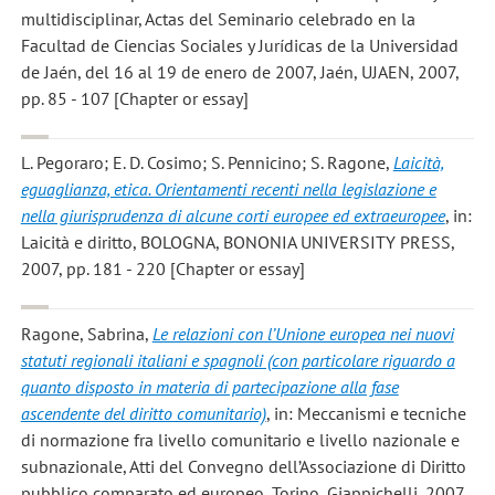
multidisciplinar, Actas del Seminario celebrado en la
Facultad de Ciencias Sociales y Jurídicas de la Universidad
de Jaén, del 16 al 19 de enero de 2007, Jaén, UJAEN, 2007,
pp. 85 - 107 [Chapter or essay]
L. Pegoraro; E. D. Cosimo; S. Pennicino; S. Ragone
,
Laicità,
eguaglianza, etica. Orientamenti recenti nella legislazione e
nella giurisprudenza di alcune corti europee ed extraeuropee
, in:
Laicità e diritto, BOLOGNA, BONONIA UNIVERSITY PRESS,
2007, pp. 181 - 220 [Chapter or essay]
Ragone, Sabrina
,
Le relazioni con l’Unione europea nei nuovi
statuti regionali italiani e spagnoli (con particolare riguardo a
quanto disposto in materia di partecipazione alla fase
ascendente del diritto comunitario)
, in: Meccanismi e tecniche
di normazione fra livello comunitario e livello nazionale e
subnazionale, Atti del Convegno dell’Associazione di Diritto
pubblico comparato ed europeo, Torino, Giappichelli, 2007,