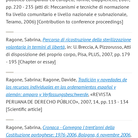
pp. 220 - 235 (atti di: Meccanismi e tecniche di normazione
fra livello comunitario e livello nazionale e subnazionale,
Teramo, 2006) [Contribution to conference proceedings]
Ragone, Sabrina
,
Percorso di ricostruzione della sterilizzazione
volontaria in termini di libertà
, in: U. Breccia, A. Pizzorusso, Atti
di disposizione del proprio corpo, Pisa, PLUS, 2007, pp. 179
- 195 [Chapter or essay]
Ragone, Sabrina; Ragone, Davide
,
Tradición y novedades de
los recursos individuales en los ordenamientos español y
alemán: amparo y Verfassungsbeschwerde
, «REVISTA
PERUANA DE DERECHO PÚBLICO», 2007, 14, pp. 113 - 134
[Scientific article]
Ragone, Sabrina
,
Cronaca - Convegno I trent’anni della
Costituzione portoghese: 1976-2006, Bologna, 6 novembre 2006
,