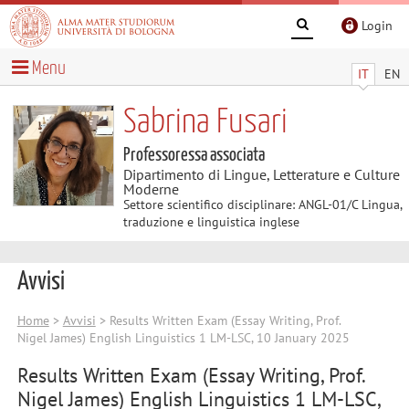
Login
Menu
IT
EN
Sabrina Fusari
Professoressa associata
Dipartimento di Lingue, Letterature e Culture
Moderne
Settore scientifico disciplinare: ANGL-01/C Lingua,
traduzione e linguistica inglese
Avvisi
Home
>
Avvisi
> Results Written Exam (Essay Writing, Prof.
Nigel James) English Linguistics 1 LM-LSC, 10 January 2025
Results Written Exam (Essay Writing, Prof.
Nigel James) English Linguistics 1 LM-LSC,