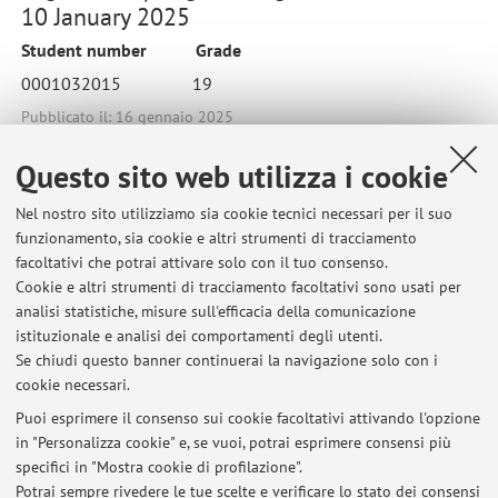
10 January 2025
Student number Grade
0001032015 19
Pubblicato il: 16 gennaio 2025
Questo sito web utilizza i cookie
Nel nostro sito utilizziamo sia cookie tecnici necessari per il suo
Ultimi avvisi
funzionamento, sia cookie e altri strumenti di tracciamento
facoltativi che potrai attivare solo con il tuo consenso.
Results written exams (Esercitazioni + Lezioni frontali) Lingua e
Cookie e altri strumenti di tracciamento facoltativi sono usati per
Linguistica 1 (BA first year)
analisi statistiche, misure sull'efficacia della comunicazione
Pubblicato il: 10 giugno 2026
istituzionale e analisi dei comportamenti degli utenti.
Se chiudi questo banner continuerai la navigazione solo con i
Results Written Exam English Linguistics 1 (LM-LSC), Prof. Nigel
cookie necessari.
James, 25 May 2026
Pubblicato il: 29 maggio 2026
Puoi esprimere il consenso sui cookie facoltativi attivando l'opzione
in "Personalizza cookie" e, se vuoi, potrai esprimere consensi più
specifici in "Mostra cookie di profilazione".
English Linguistics 1: end of lessons and corpus practice continuous
assessment
Potrai sempre rivedere le tue scelte e verificare lo stato dei consensi