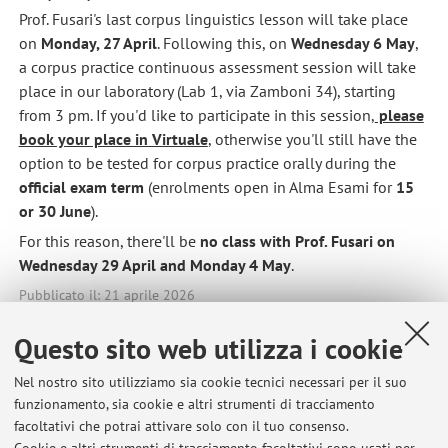
Prof. Fusari's last corpus linguistics lesson will take place
on
Monday, 27 April
. Following this, on
Wednesday 6 May
,
a corpus practice continuous assessment session will take
place in our laboratory (Lab 1, via Zamboni 34), starting
from 3 pm. If you'd like to participate in this session,
please
book your place in Virtuale
, otherwise you'll still have the
option to be tested for corpus practice orally during the
official exam term
(enrolments open in Alma Esami for
15
or 30 June
).
For this reason, there'll be
no class with Prof. Fusari on
Wednesday 29 April and Monday 4 May
.
Pubblicato il: 21 aprile 2026
Questo sito web utilizza i cookie
Nel nostro sito utilizziamo sia cookie tecnici necessari per il suo
Ultimi avvisi
funzionamento, sia cookie e altri strumenti di tracciamento
facoltativi che potrai attivare solo con il tuo consenso.
Results written exams (Esercitazioni + Lezioni frontali) Lingua e