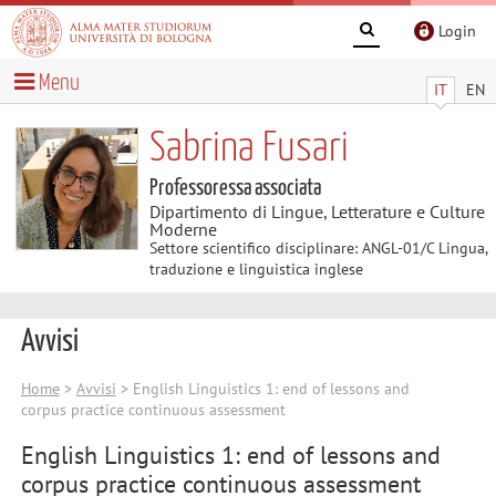
Login
Menu
IT
EN
Sabrina Fusari
Professoressa associata
Dipartimento di Lingue, Letterature e Culture
Moderne
Settore scientifico disciplinare: ANGL-01/C Lingua,
traduzione e linguistica inglese
Avvisi
Home
>
Avvisi
> English Linguistics 1: end of lessons and
corpus practice continuous assessment
English Linguistics 1: end of lessons and
corpus practice continuous assessment