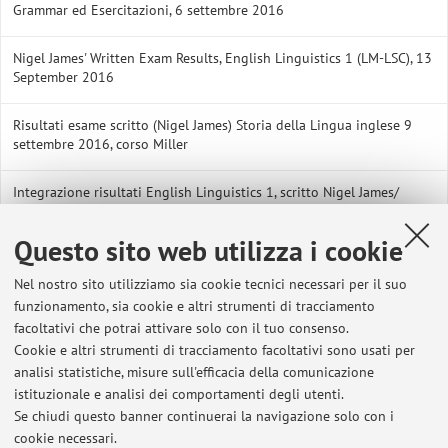
Grammar ed Esercitazioni, 6 settembre 2016
Nigel James' Written Exam Results, English Linguistics 1 (LM-LSC), 13
September 2016
Risultati esame scritto (Nigel James) Storia della Lingua inglese 9
settembre 2016, corso Miller
Integrazione risultati English Linguistics 1, scritto Nigel James/
Additional result, Nigel James' written English Linguistics 1
Questo sito web utilizza i cookie
Risultati esame scritto Lingua e Linguistica inglese 1 (20 maggio
2016). Lezioni frontali ed Esercitazioni
Nel nostro sito utilizziamo sia cookie tecnici necessari per il suo
funzionamento, sia cookie e altri strumenti di tracciamento
English Linguistics 1 (LM), Nigel James' Written Exam Results 23 May
facoltativi che potrai attivare solo con il tuo consenso.
2016
Cookie e altri strumenti di tracciamento facoltativi sono usati per
analisi statistiche, misure sull'efficacia della comunicazione
Coursework Results English Linguistics 1 (LM)
istituzionale e analisi dei comportamenti degli utenti.
Se chiudi questo banner continuerai la navigazione solo con i
cookie necessari.
Risultati esame scritto di Functional Grammar 1 (lezioni frontali), 18