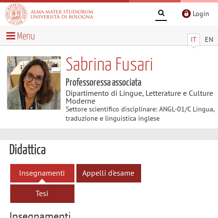
Login
Menu
IT
EN
Sabrina Fusari
Professoressa associata
Dipartimento di Lingue, Letterature e Culture
Moderne
Settore scientifico disciplinare: ANGL-01/C Lingua,
traduzione e linguistica inglese
Didattica
Insegnamenti
Appelli d'esame
Tesi
Insegnamenti