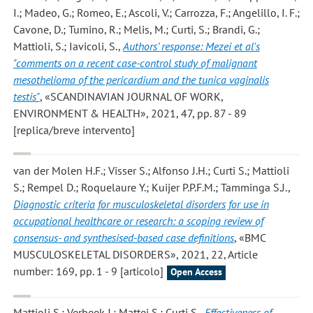
I.; Madeo, G.; Romeo, E.; Ascoli, V.; Carrozza, F.; Angelillo, I. F.;
Cavone, D.; Tumino, R.; Melis, M.; Curti, S.; Brandi, G.;
Mattioli, S.; Iavicoli, S.
,
Authors’ response: Mezei et al's
"comments on a recent case-control study of malignant
mesothelioma of the pericardium and the tunica vaginalis
testis"
, «SCANDINAVIAN JOURNAL OF WORK,
ENVIRONMENT & HEALTH», 2021, 47, pp. 87 - 89
[replica/breve intervento]
van der Molen H.F.; Visser S.; Alfonso J.H.; Curti S.; Mattioli
S.; Rempel D.; Roquelaure Y.; Kuijer P.P.F.M.; Tamminga S.J.
,
Diagnostic criteria for musculoskeletal disorders for use in
occupational healthcare or research: a scoping review of
consensus- and synthesised-based case definitions
, «BMC
MUSCULOSKELETAL DISORDERS», 2021, 22, Article
number: 169, pp. 1 - 9 [articolo]
Open Access
Mattioli S.; Verbeek J.; Mattei S.; Curti S.
,
Effectiveness of