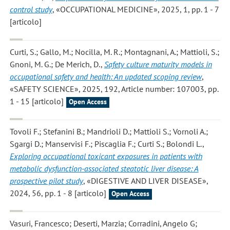
control study
, «OCCUPATIONAL MEDICINE», 2025, 1, pp. 1 - 7
[articolo]
Curti, S.; Gallo, M.; Nocilla, M. R.; Montagnani, A.; Mattioli, S.;
Gnoni, M. G.; De Merich, D.
,
Safety culture maturity models in
occupational safety and health: An updated scoping review
,
«SAFETY SCIENCE», 2025, 192, Article number: 107003, pp.
1 - 15 [articolo]
Open Access
Tovoli F.; Stefanini B.; Mandrioli D.; Mattioli S.; Vornoli A.;
Sgargi D.; Manservisi F.; Piscaglia F.; Curti S.; Bolondi L.
,
Exploring occupational toxicant exposures in patients with
metabolic dysfunction-associated steatotic liver disease: A
prospective pilot study
, «DIGESTIVE AND LIVER DISEASE»,
2024, 56, pp. 1 - 8 [articolo]
Open Access
Vasuri, Francesco; Deserti, Marzia; Corradini, Angelo G;