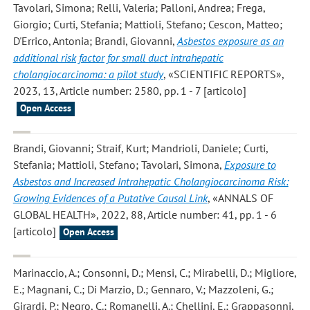
Tavolari, Simona; Relli, Valeria; Palloni, Andrea; Frega,
Giorgio; Curti, Stefania; Mattioli, Stefano; Cescon, Matteo;
D'Errico, Antonia; Brandi, Giovanni
,
Asbestos exposure as an
additional risk factor for small duct intrahepatic
cholangiocarcinoma: a pilot study
, «SCIENTIFIC REPORTS»,
2023, 13, Article number: 2580, pp. 1 - 7 [articolo]
Open Access
Brandi, Giovanni; Straif, Kurt; Mandrioli, Daniele; Curti,
Stefania; Mattioli, Stefano; Tavolari, Simona
,
Exposure to
Asbestos and Increased Intrahepatic Cholangiocarcinoma Risk:
Growing Evidences of a Putative Causal Link
, «ANNALS OF
GLOBAL HEALTH», 2022, 88, Article number: 41, pp. 1 - 6
[articolo]
Open Access
Marinaccio, A.; Consonni, D.; Mensi, C.; Mirabelli, D.; Migliore,
E.; Magnani, C.; Di Marzio, D.; Gennaro, V.; Mazzoleni, G.;
Girardi, P.; Negro, C.; Romanelli, A.; Chellini, E.; Grappasonni,