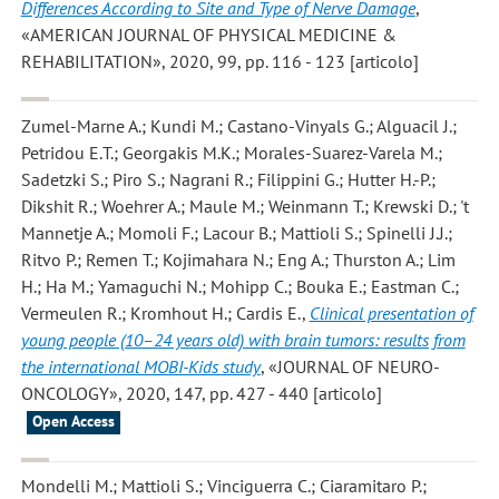
Differences According to Site and Type of Nerve Damage
,
«AMERICAN JOURNAL OF PHYSICAL MEDICINE &
REHABILITATION», 2020, 99, pp. 116 - 123 [articolo]
Zumel-Marne A.; Kundi M.; Castano-Vinyals G.; Alguacil J.;
Petridou E.T.; Georgakis M.K.; Morales-Suarez-Varela M.;
Sadetzki S.; Piro S.; Nagrani R.; Filippini G.; Hutter H.-P.;
Dikshit R.; Woehrer A.; Maule M.; Weinmann T.; Krewski D.; 't
Mannetje A.; Momoli F.; Lacour B.; Mattioli S.; Spinelli J.J.;
Ritvo P.; Remen T.; Kojimahara N.; Eng A.; Thurston A.; Lim
H.; Ha M.; Yamaguchi N.; Mohipp C.; Bouka E.; Eastman C.;
Vermeulen R.; Kromhout H.; Cardis E.
,
Clinical presentation of
young people (10–24 years old) with brain tumors: results from
the international MOBI-Kids study
, «JOURNAL OF NEURO-
ONCOLOGY», 2020, 147, pp. 427 - 440 [articolo]
Open Access
Mondelli M.; Mattioli S.; Vinciguerra C.; Ciaramitaro P.;