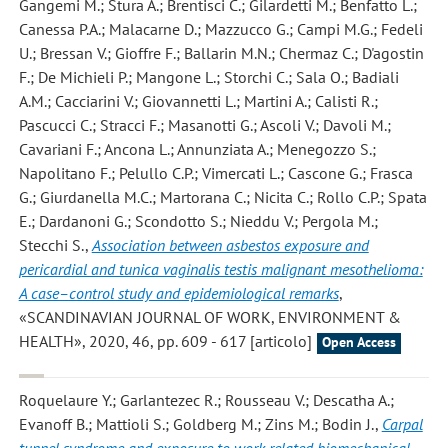
Gangemi M.; Stura A.; Brentisci C.; Gilardetti M.; Benfatto L.;
Canessa P.A.; Malacarne D.; Mazzucco G.; Campi M.G.; Fedeli
U.; Bressan V.; Gioffre F.; Ballarin M.N.; Chermaz C.; D'agostin
F.; De Michieli P.; Mangone L.; Storchi C.; Sala O.; Badiali
A.M.; Cacciarini V.; Giovannetti L.; Martini A.; Calisti R.;
Pascucci C.; Stracci F.; Masanotti G.; Ascoli V.; Davoli M.;
Cavariani F.; Ancona L.; Annunziata A.; Menegozzo S.;
Napolitano F.; Pelullo C.P.; Vimercati L.; Cascone G.; Frasca
G.; Giurdanella M.C.; Martorana C.; Nicita C.; Rollo C.P.; Spata
E.; Dardanoni G.; Scondotto S.; Nieddu V.; Pergola M.;
Stecchi S.
,
Association between asbestos exposure and
pericardial and tunica vaginalis testis malignant mesothelioma:
A case–control study and epidemiological remarks
,
«SCANDINAVIAN JOURNAL OF WORK, ENVIRONMENT &
HEALTH», 2020, 46, pp. 609 - 617 [articolo]
Open Access
Roquelaure Y.; Garlantezec R.; Rousseau V.; Descatha A.;
Evanoff B.; Mattioli S.; Goldberg M.; Zins M.; Bodin J.
,
Carpal