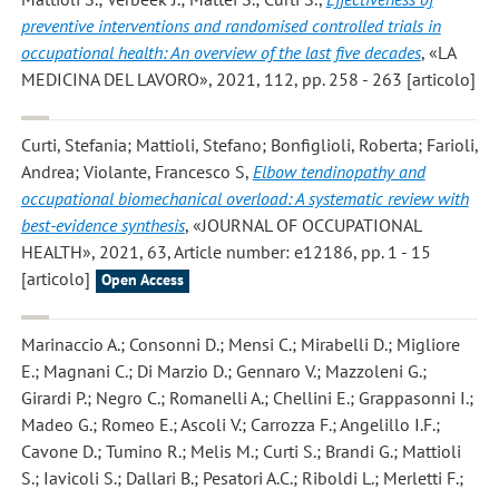
preventive interventions and randomised controlled trials in
occupational health: An overview of the last five decades
, «LA
MEDICINA DEL LAVORO», 2021, 112, pp. 258 - 263 [articolo]
Curti, Stefania; Mattioli, Stefano; Bonfiglioli, Roberta; Farioli,
Andrea; Violante, Francesco S
,
Elbow tendinopathy and
occupational biomechanical overload: A systematic review with
best-evidence synthesis
, «JOURNAL OF OCCUPATIONAL
HEALTH», 2021, 63, Article number: e12186, pp. 1 - 15
[articolo]
Open Access
Marinaccio A.; Consonni D.; Mensi C.; Mirabelli D.; Migliore
E.; Magnani C.; Di Marzio D.; Gennaro V.; Mazzoleni G.;
Girardi P.; Negro C.; Romanelli A.; Chellini E.; Grappasonni I.;
Madeo G.; Romeo E.; Ascoli V.; Carrozza F.; Angelillo I.F.;
Cavone D.; Tumino R.; Melis M.; Curti S.; Brandi G.; Mattioli
S.; Iavicoli S.; Dallari B.; Pesatori A.C.; Riboldi L.; Merletti F.;