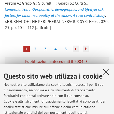
Aretini A.; Greco G.; Sicurelli F.; Giorgi S.; Curti S.
,
Comorbidities, anthropometric, demographic, and lifestyle risk
factors for ulnar neuropathy at the elbow: A case control study
,
«JOURNAL OF THE PERIPHERAL NERVOUS SYSTEM», 2020,
25, pp. 401 - 412 [articolo]
1
2
3
4
5
Pubblicazioni antecedenti il 2004
Questo sito web utilizza i cookie
Nel nostro sito utilizziamo sia cookie tecnici necessari per il suo
Ultimi avvisi
funzionamento, sia cookie e altri strumenti di tracciamento
facoltativi che potrai attivare solo con il tuo consenso.
Risultati del test di C.I. Scienza Sanità Pubblica - Infermieristica
Cookie e altri strumenti di tracciamento facoltativi sono usati per
Faenza 23 settembre 2021
analisi statistiche, misure sull'efficacia della comunicazione
Pubblicato il: 29 settembre 2021
istituzionale e analisi dei comportamenti degli utenti.