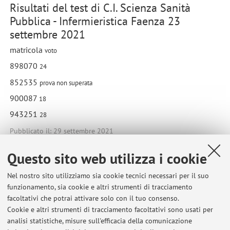
Risultati del test di C.I. Scienza Sanità
Pubblica - Infermieristica Faenza 23
settembre 2021
matricola
voto
898070
24
852535
prova non superata
900087
18
943251
28
Pubblicato il: 29 settembre 2021
Questo sito web utilizza i cookie
Nel nostro sito utilizziamo sia cookie tecnici necessari per il suo
Ultimi avvisi
funzionamento, sia cookie e altri strumenti di tracciamento
facoltativi che potrai attivare solo con il tuo consenso.
Risultati del test di C.I. Scienza Sanità Pubblica - Infermieristica
Cookie e altri strumenti di tracciamento facoltativi sono usati per
Faenza 23 settembre 2021
analisi statistiche, misure sull'efficacia della comunicazione
Pubblicato il: 29 settembre 2021