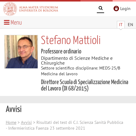
Login
Menu
IT
EN
Stefano Mattioli
Professore ordinario
Dipartimento di Scienze Mediche e
Chirurgiche
Settore scientifico disciplinare: MEDS-25/B
Medicina del lavoro
Direttore Scuola di Specializzazione Medicina
del Lavoro (DI 68/2015)
Avvisi
Home
>
Avvisi
> Risultati del test di C.I. Scienza Sanità Pubblica
- Infermieristica Faenza 23 settembre 2021