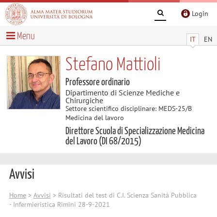
Login
Menu
IT
EN
Stefano Mattioli
Professore ordinario
Dipartimento di Scienze Mediche e
Chirurgiche
Settore scientifico disciplinare: MEDS-25/B
Medicina del lavoro
Direttore Scuola di Specializzazione Medicina
del Lavoro (DI 68/2015)
Avvisi
Home
>
Avvisi
> Risultati del test di C.I. Scienza Sanità Pubblica
- Infermieristica Rimini 28-9-2021