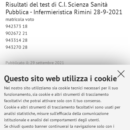
Risultati del test di C.I. Scienza Sanità
Pubblica - Infermieristica Rimini 28-9-2021
matricola voto
942373 18
902672 21
943314 28
943270 28
Pubblicato il: 29 settembre 2021
Questo sito web utilizza i cookie
Nel nostro sito utilizziamo sia cookie tecnici necessari per il suo
Ultimi avvisi
funzionamento, sia cookie e altri strumenti di tracciamento
facoltativi che potrai attivare solo con il tuo consenso.
Risultati del test di C.I. Scienza Sanità Pubblica - Infermieristica
Cookie e altri strumenti di tracciamento facoltativi sono usati per
Faenza 23 settembre 2021
analisi statistiche, misure sull'efficacia della comunicazione
Pubblicato il: 29 settembre 2021
istituzionale e analisi dei comportamenti degli utenti.
Se chiudi questo banner continuerai la navigazione solo con i
Risultati del test di C.I. Scienza Sanità Pubblica - Infermieristica