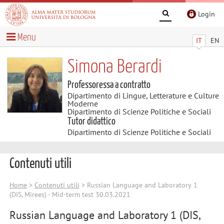
Login
Menu
IT
EN
Simona Berardi
Professoressa a contratto
Dipartimento di Lingue, Letterature e Culture
Moderne
Dipartimento di Scienze Politiche e Sociali
Tutor didattico
Dipartimento di Scienze Politiche e Sociali
Contenuti utili
Home
>
Contenuti utili
> Russian Language and Laboratory 1
(DIS, Mirees) - Mid-term test 30.03.2021
Russian Language and Laboratory 1 (DIS,