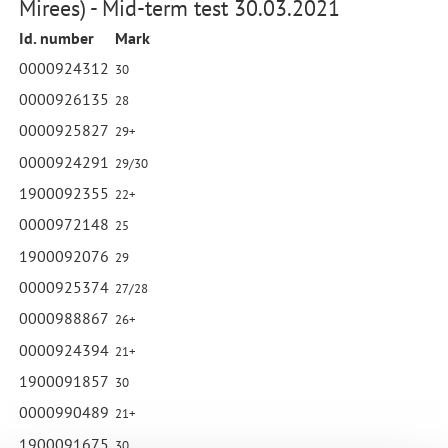
Mirees) - Mid-term test 30.03.2021
Id. number
Mark
0000924312
30
0000926135
28
0000925827
29+
0000924291
29/30
1900092355
22+
0000972148
25
1900092076
29
0000925374
27/28
0000988867
26+
0000924394
21+
1900091857
30
0000990489
21+
1900091675
30