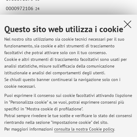
0000972106
24
0000924230
18+
Questo sito web utilizza i cookie
1900093169
27
Nel nostro sito utilizziamo sia cookie tecnici necessari per il suo
funzionamento, sia cookie e altri strumenti di tracciamento
facoltativi che potrai attivare solo con il tuo consenso.
Cookie e altri strumenti di tracciamento facoltativi sono usati per
Ultimi avvisi
analisi statistiche, misure sull'efficacia della comunicazione
BOLOGNA - ESAMI PARZIALI Lingua e linguistica russa 2
istituzionale e analisi dei comportamenti degli utenti.
Se chiudi questo banner continuerai la navigazione solo con i
Pubblicato il: 11 febbraio 2026
cookie necessari.
BOLOGNA - ESAMI PARZIALI Lingua e linguistica russa 1
Puoi esprimere il consenso sui cookie facoltativi attivando l'opzione
Pubblicato il: 27 gennaio 2026
in "Personalizza cookie" e, se vuoi, potrai esprimere consensi più
specifici in "Mostra cookie di profilazione".
BOLOGNA - INIZIO LEZIONI
Potrai sempre rivedere le tue scelte e verificare lo stato dei consensi
Pubblicato il: 23 settembre 2025
rientrando nella sezione "Impostazione cookie" del sito.
Per maggiori informazioni
consulta la nostra Cookie policy
.
Tutti gli avvisi