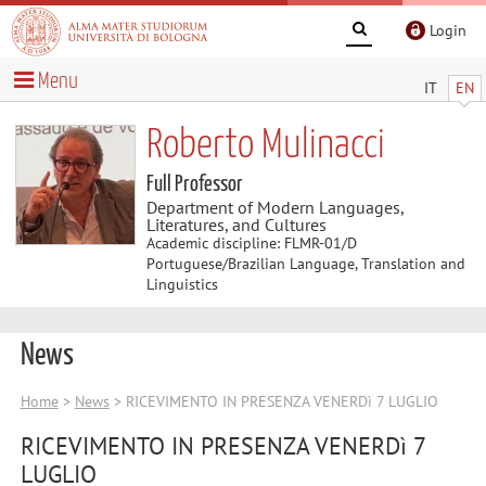
Login
Menu
IT
EN
Roberto Mulinacci
Full Professor
Department of Modern Languages,
Literatures, and Cultures
Academic discipline: FLMR-01/D
Portuguese/Brazilian Language, Translation and
Linguistics
News
Home
>
News
> RICEVIMENTO IN PRESENZA VENERDì 7 LUGLIO
RICEVIMENTO IN PRESENZA VENERDì 7
LUGLIO