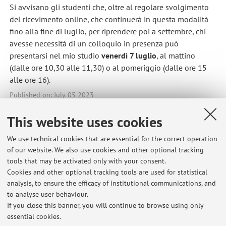
Si avvisano gli studenti che, oltre al regolare svolgimento
del ricevimento online, che continuerà in questa modalità
fino alla fine di luglio, per riprendere poi a settembre, chi
avesse necessità di un colloquio in presenza può
presentarsi nel mio studio
venerdì 7 luglio
, al mattino
(dalle ore 10,30 alle 11,30) o al pomeriggio (dalle ore 15
alle ore 16).
Published on: July 05 2023
This website uses cookies
We use technical cookies that are essential for the correct operation
Latest news
of our website. We also use cookies and other optional tracking
tools that may be activated only with your consent.
RISULTATI ESAME SCRITTO DI LINGUA PORTOGHESE DEL 25.05.2026
Cookies and other optional tracking tools are used for statistical
(LM)
analysis, to ensure the efficacy of institutional communications, and
Published on: June 02 2026
to analyse user behaviour.
If you close this banner, you will continue to browse using only
RISULTATI ESAME SCRITTO DI LINGUA PORTOGHESE DEL 28.05.2026
essential cookies.
(I ANNO)