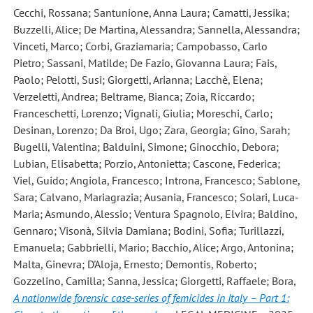
Cecchi, Rossana; Santunione, Anna Laura; Camatti, Jessika;
Buzzelli, Alice; De Martina, Alessandra; Sannella, Alessandra;
Vinceti, Marco; Corbi, Graziamaria; Campobasso, Carlo
Pietro; Sassani, Matilde; De Fazio, Giovanna Laura; Fais,
Paolo; Pelotti, Susi; Giorgetti, Arianna; Lacchè, Elena;
Verzeletti, Andrea; Beltrame, Bianca; Zoia, Riccardo;
Franceschetti, Lorenzo; Vignali, Giulia; Moreschi, Carlo;
Desinan, Lorenzo; Da Broi, Ugo; Zara, Georgia; Gino, Sarah;
Bugelli, Valentina; Balduini, Simone; Ginocchio, Debora;
Lubian, Elisabetta; Porzio, Antonietta; Cascone, Federica;
Viel, Guido; Angiola, Francesco; Introna, Francesco; Sablone,
Sara; Calvano, Mariagrazia; Ausania, Francesco; Solari, Luca-
Maria; Asmundo, Alessio; Ventura Spagnolo, Elvira; Baldino,
Gennaro; Visonà, Silvia Damiana; Bodini, Sofia; Turillazzi,
Emanuela; Gabbrielli, Mario; Bacchio, Alice; Argo, Antonina;
Malta, Ginevra; D'Aloja, Ernesto; Demontis, Roberto;
Gozzelino, Camilla; Sanna, Jessica; Giorgetti, Raffaele; Bora
,
A nationwide forensic case-series of femicides in Italy – Part 1: