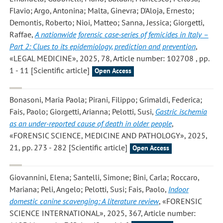
Flavio; Argo, Antonina; Malta, Ginevra; D'Aloja, Ernesto;
Demontis, Roberto; Nioi, Matteo; Sanna, Jessica; Giorgetti,
Raffae
,
A nationwide forensic case-series of femicides in Italy –
Part 2: Clues to its epidemiology, prediction and prevention
,
«LEGAL MEDICINE», 2025, 78, Article number: 102708 , pp.
1 - 11 [Scientific article]
Open Access
Bonasoni, Maria Paola; Pirani, Filippo; Grimaldi, Federica;
Fais, Paolo; Giorgetti, Arianna; Pelotti, Susi
,
Gastric ischemia
as an under-reported cause of death in older people
,
«FORENSIC SCIENCE, MEDICINE AND PATHOLOGY», 2025,
21, pp. 273 - 282 [Scientific article]
Open Access
Giovannini, Elena; Santelli, Simone; Bini, Carla; Roccaro,
Mariana; Peli, Angelo; Pelotti, Susi; Fais, Paolo
,
Indoor
domestic canine scavenging: A literature review
, «FORENSIC
SCIENCE INTERNATIONAL», 2025, 367, Article number: