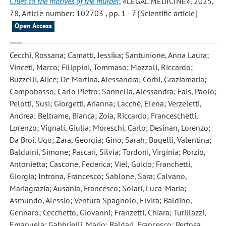
Clues to the motives of the murder
, «LEGAL MEDICINE», 2025,
78, Article number: 102703 , pp. 1 - 7 [Scientific article]
Open Access
Cecchi, Rossana; Camatti, Jessika; Santunione, Anna Laura;
Vinceti, Marco; Filippini, Tommaso; Mazzoli, Riccardo;
Buzzelli, Alice; De Martina, Alessandra; Corbi, Graziamaria;
Campobasso, Carlo Pietro; Sannella, Alessandra; Fais, Paolo;
Pelotti, Susi; Giorgetti, Arianna; Lacchè, Elena; Verzeletti,
Andrea; Beltrame, Bianca; Zoia, Riccardo; Franceschetti,
Lorenzo; Vignali, Giulia; Moreschi, Carlo; Desinan, Lorenzo;
Da Broi, Ugo; Zara, Georgia; Gino, Sarah; Bugelli, Valentina;
Balduini, Simone; Pascari, Silvia; Tordoni, Virginia; Porzio,
Antonietta; Cascone, Federica; Viel, Guido; Franchetti,
Giorgia; Introna, Francesco; Sablone, Sara; Calvano,
Mariagrazia; Ausania, Francesco; Solari, Luca-Maria;
Asmundo, Alessio; Ventura Spagnolo, Elvira; Baldino,
Gennaro; Cecchetto, Giovanni; Franzetti, Chiara; Turillazzi,
Emanuela; Gabbrielli, Mario; Baldari, Francesco; Pertosa,