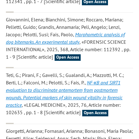
112341 , pp. 1 - 7 [Scientific article]
Open Access
Giovannini, Elena; Bianchini, Simone; Roccaro, Mariana;
Pelletti, Guido; Grandis, Annamaria; Peli, Angelo; Lenzi,
Jacopo; Pelotti, Susi; Fais, Paolo
,
Morphometric analysis of
dog bitemarks. An experimental study
, «FORENSIC SCIENCE
INTERNATIONAL», 2025, 368, Article number: 112392 , pp.
1 - 9 [Scientific article]
Open Access
Teti, G.; Pirani, F.; Gavelli, S.; Gualandi, A.; Mazzotti, M. C.;
Berti, L.; Falconi, M.; Pelotti, S.; Fais, P.
,
NF-κB and SIRT1
evaluation to discriminate antemortem from postmortem
wounds. Potential markers of skin wound vitality in forensic
practice
, «LEGAL MEDICINE», 2025, 76, Article number:
102635 , pp. 1 - 8 [Scientific article]
Open Access
Giorgetti, Arianna; Fornasari, Arianna; Bonasoni, Maria Paola;
Ferretti, Alice; Seidenari, Anna; Sech, Maria; Piva, Elena;