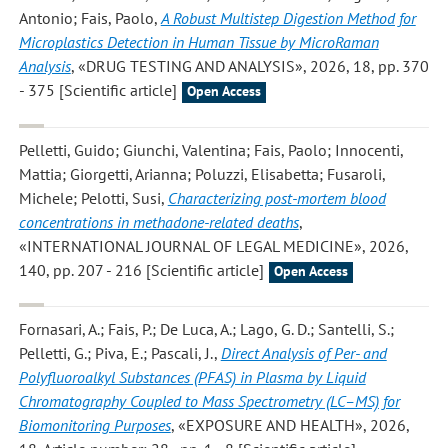
Antonio; Fais, Paolo
,
A Robust Multistep Digestion Method for
Microplastics Detection in Human Tissue by MicroRaman
Analysis
, «DRUG TESTING AND ANALYSIS», 2026, 18, pp. 370
- 375 [Scientific article]
Open Access
Pelletti, Guido; Giunchi, Valentina; Fais, Paolo; Innocenti,
Mattia; Giorgetti, Arianna; Poluzzi, Elisabetta; Fusaroli,
Michele; Pelotti, Susi
,
Characterizing post-mortem blood
concentrations in methadone-related deaths
,
«INTERNATIONAL JOURNAL OF LEGAL MEDICINE», 2026,
140, pp. 207 - 216 [Scientific article]
Open Access
Fornasari, A.; Fais, P.; De Luca, A.; Lago, G. D.; Santelli, S.;
Pelletti, G.; Piva, E.; Pascali, J.
,
Direct Analysis of Per- and
Polyfluoroalkyl Substances (PFAS) in Plasma by Liquid
Chromatography Coupled to Mass Spectrometry (LC–MS) for
Biomonitoring Purposes
, «EXPOSURE AND HEALTH», 2026,