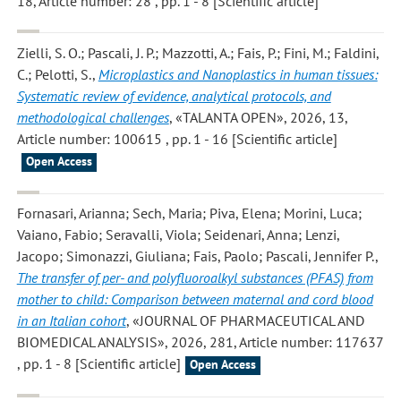
18, Article number: 28 , pp. 1 - 8 [Scientific article]
Zielli, S. O.; Pascali, J. P.; Mazzotti, A.; Fais, P.; Fini, M.; Faldini,
C.; Pelotti, S.
,
Microplastics and Nanoplastics in human tissues:
Systematic review of evidence, analytical protocols, and
methodological challenges
, «TALANTA OPEN», 2026, 13,
Article number: 100615 , pp. 1 - 16 [Scientific article]
Open Access
Fornasari, Arianna; Sech, Maria; Piva, Elena; Morini, Luca;
Vaiano, Fabio; Seravalli, Viola; Seidenari, Anna; Lenzi,
Jacopo; Simonazzi, Giuliana; Fais, Paolo; Pascali, Jennifer P.
,
The transfer of per- and polyfluoroalkyl substances (PFAS) from
mother to child: Comparison between maternal and cord blood
in an Italian cohort
, «JOURNAL OF PHARMACEUTICAL AND
BIOMEDICAL ANALYSIS», 2026, 281, Article number: 117637
, pp. 1 - 8 [Scientific article]
Open Access