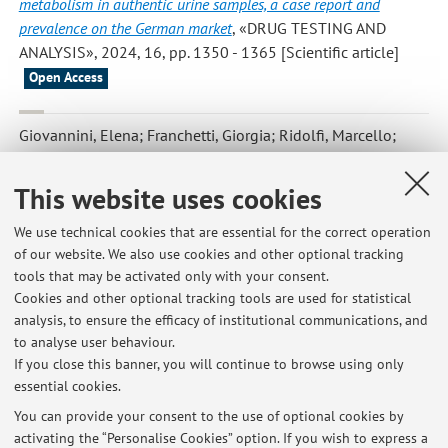
metabolism in authentic urine samples, a case report and
prevalence on the German market
, «DRUG TESTING AND
ANALYSIS», 2024, 16, pp. 1350 - 1365 [Scientific article]
Open Access
Giovannini, Elena; Franchetti, Giorgia; Ridolfi, Marcello;
Berardi, Domenico; Pelletti, Guido; Gualandi, Alberto;
Giraudo, Chiara; Cecchetto, Giovanni; Fais, Paolo
,
An unusual
This website uses cookies
case of corpse concealment driven by emotional distress
,
«LEGAL MEDICINE», 2024, 67, Article number: 102379 , pp.
We use technical cookies that are essential for the correct operation
of our website. We also use cookies and other optional tracking
102379 - 102388 [Scientific article]
Open Access
tools that may be activated only with your consent.
Cookies and other optional tracking tools are used for statistical
analysis, to ensure the efficacy of institutional communications, and
1
2
3
4
5
to analyse user behaviour.
If you close this banner, you will continue to browse using only
essential cookies.
You can provide your consent to the use of optional cookies by
activating the “Personalise Cookies” option. If you wish to express a