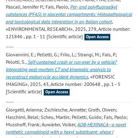
Pascali, Jennifer P.; Fais, Paolo
,
Per- and polyfluoroalkyl
substances (PFAS) in placental compartments: Histopathological
and toxicological data integration in an Italian cohort
,
«ENVIRONMENTAL RESEARCH», 2025, 279, Article number:
121846 , pp. 1 - 11 [Scientific article]
Open Access
Giovannini, E.; Pelletti, G.; Friio, L.; Strangi, M.; Fais, P.;
Pelotti, S.
,
Self-contained crash or run-over by a vehicle?
Integrating post-mortem CT and kinematic analysis to
reconstruct motorcycle accident dynamics
, «FORENSIC
IMAGING», 2025, 43, Article number: 200648 , pp. 1 - 5
[Scientific article]
Open Access
Giorgetti, Arianna; Zschiesche, Annette; Groth, Olwen;
Haschimi, Belal; Scheu, Martin; Pelletti, Guido; Fais, Paolo;
Musshoff, Frank; Auwärter, Volker
,
ADB‐HEXINACA—a novel
synthetic cannabinoid with a hexyl substituent: phase I