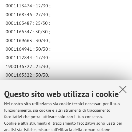
0001113474 : 12/30 ;
0001168546 : 27/30 ;
0001163487 : 25/30 ;
0001166347 : 30/30 ;
0001169663 : 30/30 ;
0001164941 : 30/30 ;
0001112844 : 17/30 :
1900136722 : 25/30 ;
0001165522 : 30/30.
Pubblicato il: 03 giugno 2025
Questo sito web utilizza i cookie
Nel nostro sito utilizziamo sia cookie tecnici necessari per il suo
funzionamento, sia cookie e altri strumenti di tracciamento
Ultimi avvisi
facoltativi che potrai attivare solo con il tuo consenso.
Cookie e altri strumenti di tracciamento facoltativi sono usati per
Prova Dott. Daniel Caddoux 27 maggio 2026
analisi statistiche, misure sull'efficacia della comunicazione
Pubblicato il: 10 giugno 2026