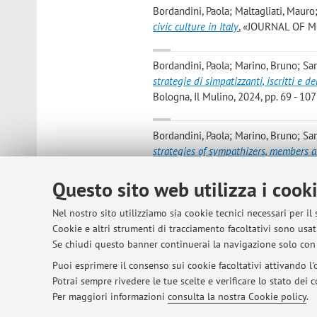
Bordandini, Paola; Maltagliati, Mauro
civic culture in Italy
, «JOURNAL OF MO
Bordandini, Paola; Marino, Bruno; Sa
strategie di simpatizzanti, iscritti e de
Bologna, Il Mulino, 2024, pp. 69 - 
Bordandini, Paola; Marino, Bruno; Sa
strategies of sympathizers, members 
[articolo]
Open Access
Questo sito web utilizza i cook
Paola Bordandini, Laura Sartori
,
Matri
Nel nostro sito utilizziamo sia cookie tecnici necessari per il
Partito Democratico e l’elezione di 
Cookie e altri strumenti di tracciamento facoltativi sono usati
libro]
Open Access
Se chiudi questo banner continuerai la navigazione solo con 
Puoi esprimere il consenso sui cookie facoltativi attivando l'o
Potrai sempre rivedere le tue scelte e verificare lo stato dei
1
2
3
4
Per maggiori informazioni
consulta la nostra Cookie policy
.