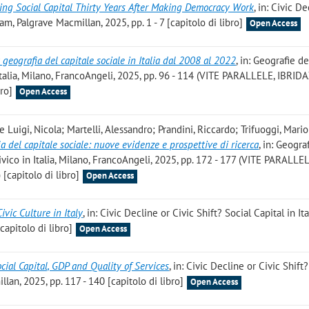
ing Social Capital Thirty Years After Making Democracy Work
, in: Civic D
ham, Palgrave Macmillan, 2025, pp. 1 - 7 [capitolo di libro]
Open Access
 geografia del capitale sociale in Italia dal 2008 al 2022
, in: Geografie de
 Italia, Milano, FrancoAngeli, 2025, pp. 96 - 114 (VITE PARALLELE, IBRID
ro]
Open Access
 Luigi, Nicola; Martelli, Alessandro; Prandini, Riccardo; Trifuoggi, Mario;
a del capitale sociale: nuove evidenze e prospettive di ricerca
, in: Geogra
civico in Italia, Milano, FrancoAngeli, 2025, pp. 172 - 177 (VITE PARALLE
apitolo di libro]
Open Access
ivic Culture in Italy
, in: Civic Decline or Civic Shift? Social Capital in It
capitolo di libro]
Open Access
cial Capital, GDP and Quality of Services
, in: Civic Decline or Civic Shift
llan, 2025, pp. 117 - 140 [capitolo di libro]
Open Access