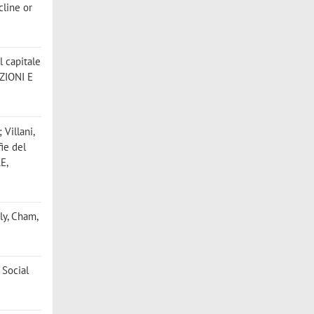
ecline or
l capitale
AZIONI E
 Villani,
fie del
LE,
aly, Cham,
? Social