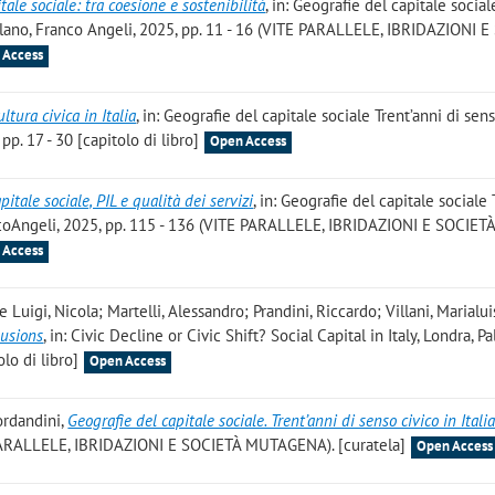
itale sociale: tra coesione e sostenibilità
, in: Geografie del capitale social
, Milano, Franco Angeli, 2025, pp. 11 - 16 (VITE PARALLELE, IBRIDAZIONI 
 Access
ultura civica in Italia
, in: Geografie del capitale sociale Trent’anni di sen
 pp. 17 - 30 [capitolo di libro]
Open Access
pitale sociale, PIL e qualità dei servizi
, in: Geografie del capitale sociale 
rancoAngeli, 2025, pp. 115 - 136 (VITE PARALLELE, IBRIDAZIONI E SOCIET
 Access
e Luigi, Nicola; Martelli, Alessandro; Prandini, Riccardo; Villani, Marialui
lusions
, in: Civic Decline or Civic Shift? Social Capital in Italy, Londra, P
lo di libro]
Open Access
ordandini,
Geografie del capitale sociale. Trent’anni di senso civico in Itali
 PARALLELE, IBRIDAZIONI E SOCIETÀ MUTAGENA). [curatela]
Open Access