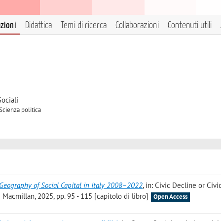
azioni
Didattica
Temi di ricerca
Collaborazioni
Contenuti utili
ociali
Scienza politica
Geography of Social Capital in Italy 2008–2022
, in: Civic Decline or Civi
e Macmillan, 2025, pp. 95 - 115 [capitolo di libro]
Open Access