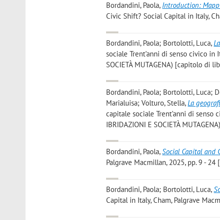
Bordandini, Paola
,
Introduction: Mapp
Civic Shift? Social Capital in Italy, C
Bordandini, Paola; Bortolotti, Luca
,
La
sociale Trent’anni di senso civico in
SOCIETÀ MUTAGENA) [capitolo di lib
Bordandini, Paola; Bortolotti, Luca; De
Marialuisa; Volturo, Stella
,
La geografi
capitale sociale Trent’anni di senso 
IBRIDAZIONI E SOCIETÀ MUTAGENA) [c
Bordandini, Paola
,
Social Capital and C
Palgrave Macmillan, 2025, pp. 9 - 24 [
Bordandini, Paola; Bortolotti, Luca
,
So
Capital in Italy, Cham, Palgrave Macmi