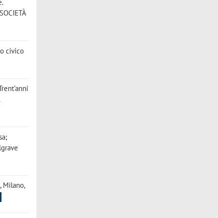
e.
E SOCIETÀ
so civico
Trent’anni
À
sa;
algrave
a
, Milano,