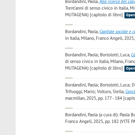
Bordandini, Paola
,
Alla ricerca del cap
Trent’anni di senso civico in Italia
MUTAGENA) [capitolo di libro]
Open
Bordandini, Paola
,
Capitale sociale e c
in Italia, Milano, Franco Angeli, 2025,
Bordandini, Paola; Bortolotti, Luca
,
Ca
di senso civico in Italia, Milano, F
MUTAGENA) [capitolo di libro]
Open
Bordandini, Paola; Bortolotti, Luca; D
Trifuoggi, Mario; Volturo, Stella
,
Conc
macmillan, 2025, pp. 177 - 184 [capito
Bordandini, Paola
(a cura di): Paola B
Franco Angeli, 2025, pp. 182 (VITE