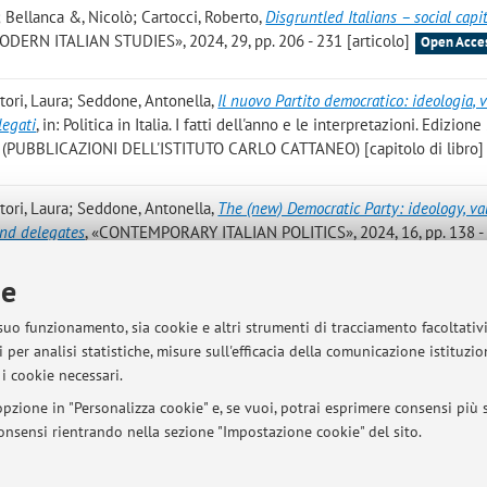
; Bellanca &, Nicolò; Cartocci, Roberto
,
Disgruntled Italians – social capi
DERN ITALIAN STUDIES», 2024, 29, pp. 206 - 231 [articolo]
Open Acce
rtori, Laura; Seddone, Antonella
,
Il nuovo Partito democratico: ideologia, v
legati
, in: Politica in Italia. I fatti dell'anno e le interpretazioni. Edizion
107 (PUBBLICAZIONI DELL'ISTITUTO CARLO CATTANEO) [capitolo di libro]
rtori, Laura; Seddone, Antonella
,
The (new) Democratic Party: ideology, v
and delegates
, «CONTEMPORARY ITALIAN POLITICS», 2024, 16, pp. 138 -
ie
cole e veterani: il popolo di Schlein e Bonaccini a confronto
, in: Un nuovo 
 suo funzionamento, sia cookie e altri strumenti di tracciamento facoltativ
Elly Schlein, Padova, PADOVA UNIVERSITY PRESS, 2023, pp. 107 - 119 [cap
 per analisi statistiche, misure sull'efficacia della comunicazione istituzi
i cookie necessari.
pzione in "Personalizza cookie" e, se vuoi, potrai esprimere consensi più sp
 consensi rientrando nella sezione "Impostazione cookie" del sito.
Pubblicazioni antecedenti i