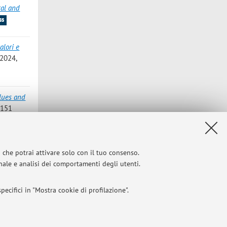
tal and
ss
alori e
e 2024,
alues and
 151
inizio? Il
i che potrai attivare solo con il tuo consenso.
itolo di
onale e analisi dei comportamenti degli utenti.
ecifici in "Mostra cookie di profilazione".
l 2004