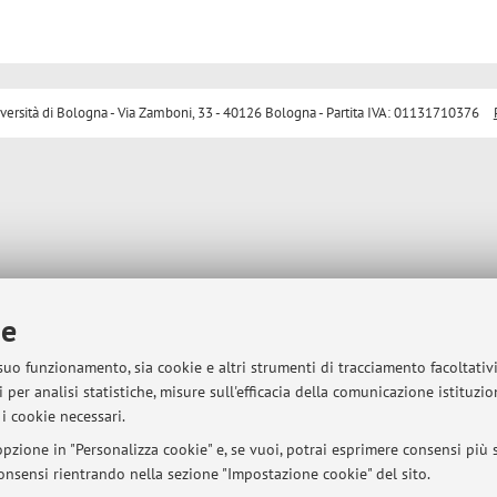
sità di Bologna - Via Zamboni, 33 - 40126 Bologna - Partita IVA: 01131710376
ie
 suo funzionamento, sia cookie e altri strumenti di tracciamento facoltativ
 per analisi statistiche, misure sull'efficacia della comunicazione istituzi
i cookie necessari.
pzione in "Personalizza cookie" e, se vuoi, potrai esprimere consensi più sp
 consensi rientrando nella sezione "Impostazione cookie" del sito.