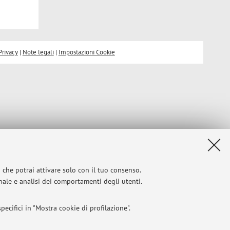
Privacy
|
Note legali
|
Impostazioni Cookie
i che potrai attivare solo con il tuo consenso.
onale e analisi dei comportamenti degli utenti.
ecifici in "Mostra cookie di profilazione".