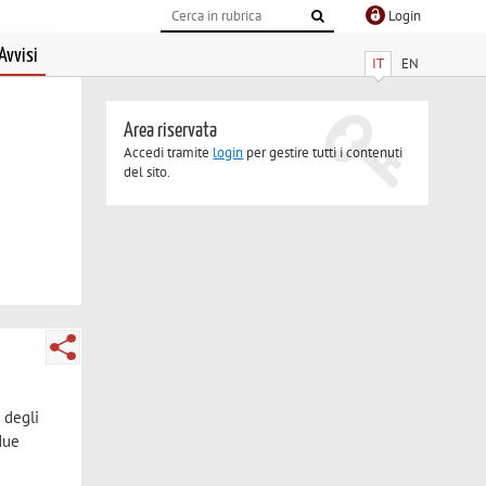
Login
Avvisi
IT
EN
Area riservata
Accedi tramite
login
per gestire tutti i contenuti
del sito.
 degli
 due