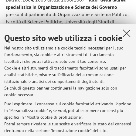
specialistica in Organizzazione e Scienze del Governo
presso il dipartimento di Organizzazione e Sistema Politico,
Facoltà di Scienze Politiche, Università degli Studi di
Bologna.
Questo sito web utilizza i cookie
Dall' a.a. 2001/2002 all'a.a 2003/2004 -
Tutor della
cattedra di Metodologia della scienza politica
presso la
Nel nostro sito utilizziamo sia cookie tecnici necessari per il suo
Facoltà di Scienze Politiche, Università degli Studi di
funzionamento, sia cookie e altri strumenti di tracciamento
Bologna. Titolare della cattedra: Prof. Roberto Cartocci.
facoltativi che potrai attivare solo con il tuo consenso.
Cookie e altri strumenti di tracciamento facoltativi sono usati per
LINGUE
analisi statistiche, misure sull'efficacia della comunicazione
Inglese: parlato e scritto
istituzionale e analisi dei comportamenti degli utenti.
Francese: parlato e scritto
Se chiudi questo banner continuerai la navigazione solo con i
cookie necessari.
Puoi esprimere il consenso sui cookie facoltativi attivando l'opzione
in "Personalizza cookie" e, se vuoi, potrai esprimere consensi più
Ultimi avvisi
specifici in "Mostra cookie di profilazione".
Pillole di Metodologia
Potrai sempre rivedere le tue scelte e verificare lo stato dei consensi
Pubblicato il: 12 gennaio 2023
rientrando nella sezione "Impostazione cookie" del sito.