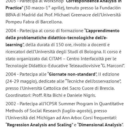
2005 - Partecipa al workshop “
Correspondence Analysis in
Practice
” (30 marzo-1° aprile), tenuto presso la Fundación
BBVA di Madrid dal Prof. Michael Greenacre dell’Università
Pompeu Fabra di Barcellona.
2004 - Partecipa al corso di formazione “
L’apprendimento
delle problematiche didattico-tecnologiche dell’e-
learning
”, della durata di 150 ore, rivolto a docenti e
ricercatori dell’Università degli Studi di Bologna. Il corso è
stato organizzato dal CITAM – Centro Interfacoltà per le
Tecnologie Didattico-Educative Teleaudiovisive “G. Marconi”.
2004 - Partecipa alle “
Giornate non-standard
”, II edizione
(24-29 maggio), dedicate alle “Tecniche dell’osservazione”,
presso l’Università Cattolica del Sacro Cuore di Brescia.
Coordinatori: Proff. Rita Bichi e Daniele Nigris.
2002 - Partecipa all’ICPSR Summer Program in Quantitative
Methods of Social Research (luglio-agosto), presso
l’Università del Michigan ad Ann Arbor. Corsi frequentati:
“
Regression Analysis and Scaling
” e “
Dimensional Analysis
”.