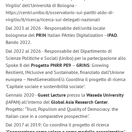
Virgilio" dell'Università di Bologna -
https://centri.unibo.it/osservatorio-sui-partiti-aldo-di-
virgilio/it/ricerca/ricerca-sui-delegati-nazionali
Dal 2023 al 2026 - Responsabile dell'unità locale
bolognese del
PRIN
Italian PArties Digitalization –
IPAD
.
Bando 2022.
Dal 2022 al 2026 - Responsabile del Dipartimento di
Scienze Politiche e Sociali (Unibo) per la partecipazione allo
Spoke 8 del
Progetto PNRR PE9
–
GRINS
: Growing
Resilient, INclusive and Sustainable, finanziato dall’Unione
europea – NextGenerationEU. Coordina il progetto di ricerca
"Capitale sociale e sostenibilità sociale".
Gennaio 2020 -
Guest Lecture
presso la
Waseda University
(JAPAN) all'interno del
Global Asia Research Center
.
Progetto: "Trust, Populism and Quality of Democracy: the
Italian case in a comparative prospective".
Dal 2017 al 2019: Co-coordina il progetto di ricerca
"
Cooperazione come valore e come modello organizzativo
"