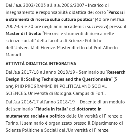
Dall' a.a. 2002/2003 all' a.a. 2006/2007 - Incarico di
insegnamento e responsabilità didattica del corso “
Percorsi
e strumenti di ricerca sulla cultura politica
” (40 ore nell'a.a.
2002-03 e 20 ore negli anni accademici successivi) presso il
Master di I livello
“Percorsi e strumenti di ricerca nelle
scienze sociali” della facoltà di Scienze Politiche
dell'Università di Firenze. Master diretto dal Prof. Alberto
Marradi.
ATTIVITÀ DIDATTICA INTEGRATIVA
Dall’a.a 2017/18 all'anno 2018/19 - Seminario su "
Research
Design II: Scaling Techniques and the Questionnaire
" (5
ore). PHD PROGRAMME IN POLITICAL AND SOCIAL
SCIENCES. Università di Bologna. Campus di Forlì.
Dall’a.a 2016/17 all'anno 2018/19 – Docente di un modulo
del seminario “
Fiducia in Italia
” del
dottorato in
mutamento sociale e politico
delle Università di Firenze e
Torino. Il seminario è organizzato presso il Dipartimento di
Scienze Politiche e Sociali dell’Università di Firenze.