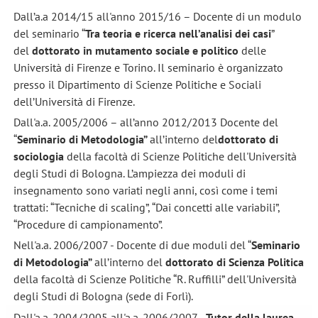
Dall’a.a 2014/15 all'anno 2015/16 – Docente di un modulo
del seminario “
Tra teoria e ricerca nell’analisi dei casi
”
del
dottorato in mutamento sociale e politico
delle
Università di Firenze e Torino. Il seminario è organizzato
presso il Dipartimento di Scienze Politiche e Sociali
dell’Università di Firenze.
Dall'a.a. 2005/2006 – all’anno 2012/2013 Docente del
“
Seminario di Metodologia”
all’interno del
dottorato di
sociologia
della facoltà di Scienze Politiche dell'Università
degli Studi di Bologna. L’ampiezza dei moduli di
insegnamento sono variati negli anni, così come i temi
trattati: “Tecniche di scaling”, “Dai concetti alle variabili”,
“Procedure di campionamento”.
Nell'a.a. 2006/2007 - Docente di due moduli del “
Seminario
di Metodologia”
all’interno del
dottorato di Scienza Politica
della facoltà di Scienze Politiche “R. Ruffilli” dell'Università
degli Studi di Bologna (sede di Forlì).
Dall'a.a. 2004/2005 all'a.a. 2006/2007 -
Tutor della laurea