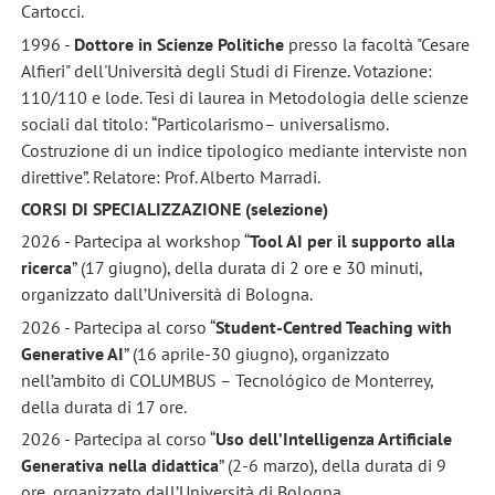
Cartocci.
1996 -
Dottore in Scienze Politiche
presso la facoltà "Cesare
Alfieri" dell'Università degli Studi di Firenze. Votazione:
110/110 e lode. Tesi di laurea in Metodologia delle scienze
sociali dal titolo: “Particolarismo– universalismo.
Costruzione di un indice tipologico mediante interviste non
direttive”. Relatore: Prof. Alberto Marradi.
CORSI DI SPECIALIZZAZIONE (selezione)
2026 - Partecipa al workshop “
Tool AI per il supporto alla
ricerca
” (17 giugno), della durata di 2 ore e 30 minuti,
organizzato dall’Università di Bologna.
2026 - Partecipa al corso “
Student-Centred Teaching with
Generative AI
” (16 aprile-30 giugno), organizzato
nell’ambito di COLUMBUS – Tecnológico de Monterrey,
della durata di 17 ore.
2026 - Partecipa al corso “
Uso dell’Intelligenza Artificiale
Generativa nella didattica
” (2-6 marzo), della durata di 9
ore, organizzato dall’Università di Bologna.