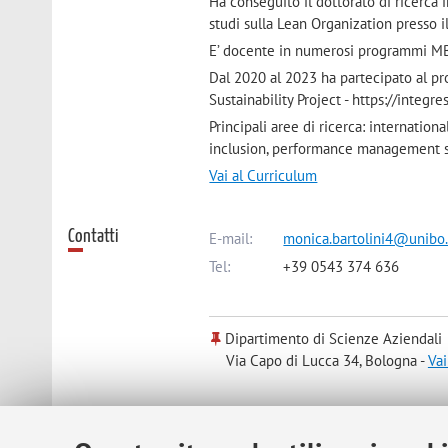
Ha conseguito il dottorato di ricerca 
studi sulla Lean Organization presso 
E’ docente in numerosi programmi MB
Dal 2020 al 2023 ha partecipato al p
Sustainability Project - https://integres
Principali aree di ricerca: internationa
inclusion, performance management 
Vai al Curriculum
Contatti
E-mail:
monica.bartolini4@unibo.
Tel:
+39 0543 374 636
Dipartimento di Scienze Aziendali
Via Capo di Lucca 34, Bologna -
Vai
Risorse in rete
ORCID