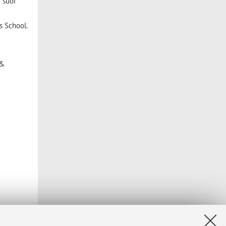
i suoi
s School.
 &