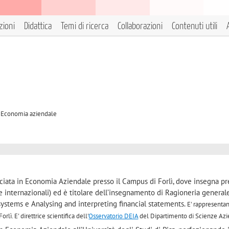
zioni
Didattica
Temi di ricerca
Collaborazioni
Contenuti utili
/A Economia aziendale
ciata in Economia Aziendale presso il Campus di Forlì, dove insegna pr
i e internazionali) ed è titolare dell’insegnamento di Ragioneria general
stems e Analysing and interpreting financial statements.
E' rappresentan
Forlì.
E' direttrice scientifica dell'
Osservatorio DEIA
del Dipartimento di Scienze Azi