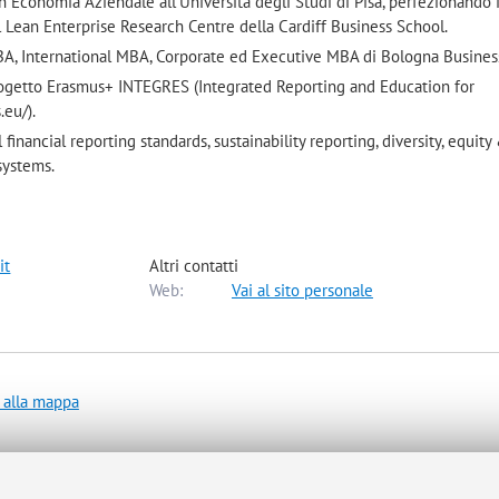
in Economia Aziendale all’Università degli Studi di Pisa, perfezionando 
il Lean Enterprise Research Centre della Cardiff Business School.
A, International MBA, Corporate ed Executive MBA di Bologna Busines
rogetto Erasmus+ INTEGRES (Integrated Reporting and Education for
.eu/).
l financial reporting standards, sustainability reporting, diversity, equity
systems.
it
Altri contatti
Web:
Vai al sito personale
 alla mappa