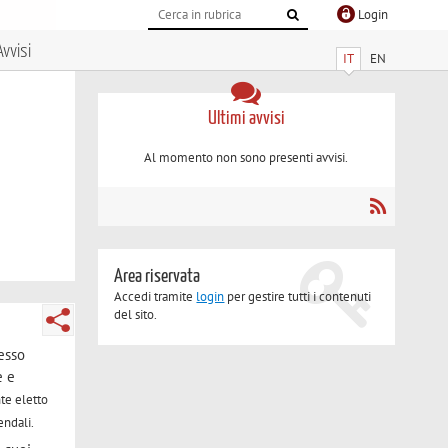
Login
Avvisi
IT
EN
Ultimi avvisi
Al momento non sono presenti avvisi.
Area riservata
Accedi tramite
login
per gestire tutti i contenuti
del sito.
esso
e e
te eletto
endali.