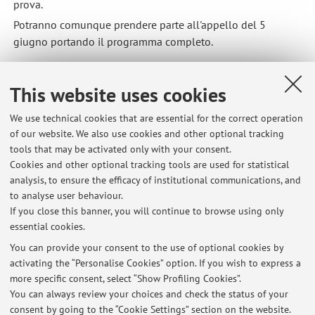
prova.
Potranno comunque prendere parte all'appello del 5
giugno portando il programma completo.
Published on: May 16 2026
This website uses cookies
We use technical cookies that are essential for the correct operation
of our website. We also use cookies and other optional tracking
tools that may be activated only with your consent.
Latest news
Cookies and other optional tracking tools are used for statistical
analysis, to ensure the efficacy of institutional communications, and
RISULTATI ESAME STORIA CONTEMPORANEA 17 Luglio 2026
to analyse user behaviour.
Published on: July 17 2026
If you close this banner, you will continue to browse using only
essential cookies.
RISULTATI ESAME STORIA E ANALISI DELLE COMUNICAZIONI DI
MASSA 17 Luglio O 2026
You can provide your consent to the use of optional cookies by
Published on: July 17 2026
activating the “Personalise Cookies” option. If you wish to express a
more specific consent, select “Show Profiling Cookies”.
Risultati esame 5 giugno '26 Storia contemporanea
You can always review your choices and check the status of your
Published on: June 05 2026
consent by going to the “Cookie Settings” section on the website.