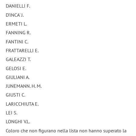
DANIELLI F.
D'INCA' J.
ERMETI L.
FANNING R.
FANTINI C.
FRATTARELLI E.
GALEAZZI T.
GELOSI E.
GIULIANI A.
JUNEMANN. H. M.
GIUSTI C.
LARICCHIUTA E.
LEI S.
LONGHI V.L.
Coloro che non figurano nella lista non hanno superato la