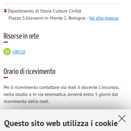
Dipartimento di Storia Culture Civiltà
Piazza S.Giovanni in Monte 2, Bologna -
Vai alla mappa
Risorse in rete
ORCID
Orario di ricevimento
Per il ricevimento contattare via mail il docente. L'incontro,
nello studio o in via telematica, avverrà entro 5 giorni dal
ricevimento della mail.
Per il Master di Comunicazione Storica sarà possibile avere
tutte le informazioni scrivendo a roberta.mira@unibo.it
Questo sito web utilizza i cookie