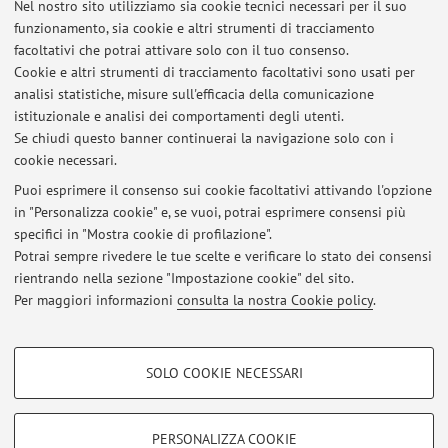
Nel nostro sito utilizziamo sia cookie tecnici necessari per il suo
funzionamento, sia cookie e altri strumenti di tracciamento
facoltativi che potrai attivare solo con il tuo consenso.
Ultimi avvisi
Cookie e altri strumenti di tracciamento facoltativi sono usati per
analisi statistiche, misure sull'efficacia della comunicazione
RISULTATI ESAME STORIA CONTEMPORANEA 17 Luglio 2026
istituzionale e analisi dei comportamenti degli utenti.
Pubblicato il: 17 luglio 2026
Se chiudi questo banner continuerai la navigazione solo con i
cookie necessari.
RISULTATI ESAME STORIA E ANALISI DELLE COMUNICAZIONI DI
MASSA 17 Luglio O 2026
Puoi esprimere il consenso sui cookie facoltativi attivando l'opzione
Pubblicato il: 17 luglio 2026
in "Personalizza cookie" e, se vuoi, potrai esprimere consensi più
specifici in "Mostra cookie di profilazione".
Risultati esame 5 giugno '26 Storia contemporanea
Potrai sempre rivedere le tue scelte e verificare lo stato dei consensi
Pubblicato il: 05 giugno 2026
rientrando nella sezione "Impostazione cookie" del sito.
Per maggiori informazioni
consulta la nostra Cookie policy
.
Tutti gli avvisi
COOKIE DI PROFILAZIONE - FACOLTATIVI
SOLO COOKIE NECESSARI
Si tratta di cookie utilizzati per analizzare le caratteristiche della navigazione
Area riservata
degli utenti, creare profili in base al loro comportamento sul sito, per analisi
Accedi tramite
login
per gestire tutti i contenuti del sito.
di marketing.
PERSONALIZZA COOKIE