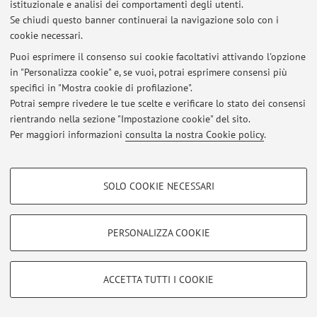
istituzionale e analisi dei comportamenti degli utenti.
Corso:
Laurea in Economia, mercati e istituzioni
Se chiudi questo banner continuerai la navigazione solo con i
cookie necessari.
Puoi esprimere il consenso sui cookie facoltativi attivando l'opzione
in "Personalizza cookie" e, se vuoi, potrai esprimere consensi più
Ultimi avvisi
specifici in "Mostra cookie di profilazione".
Potrai sempre rivedere le tue scelte e verificare lo stato dei consensi
Al momento non sono presenti avvisi.
rientrando nella sezione "Impostazione cookie" del sito.
Per maggiori informazioni
consulta la nostra Cookie policy
.
COOKIE DI PROFILAZIONE - FACOLTATIVI
SOLO COOKIE NECESSARI
Si tratta di cookie utilizzati per analizzare le caratteristiche della navigazione
Area riservata
degli utenti, creare profili in base al loro comportamento sul sito, per analisi
Accedi tramite
login
per gestire tutti i contenuti del sito.
di marketing.
PERSONALIZZA COOKIE
Mostra cookie di profilazione
© 2026 - ALMA MATER STUDIORUM - Università di Bologna - Via
Google/Youtube Video
COOKIE TECNICI - NECESSARI
ACCETTA TUTTI I COOKIE
Zamboni, 33 - 40126 Bologna - Partita IVA: 01131710376
Facebook
Privacy
|
Note legali
|
Impostazioni Cookie
Si tratta di cookie tecnici utilizzati, a titolo esemplificativo, per il corretto
Vimeo
funzionamento del sito, salvare le preferenze di navigazione, per il