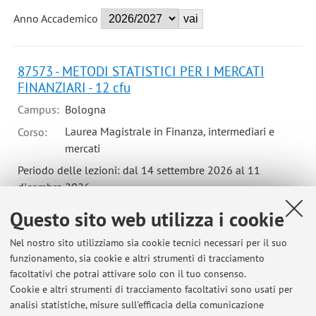
Anno Accademico
87573 - METODI STATISTICI PER I MERCATI
FINANZIARI - 12 cfu
Campus:
Bologna
Laurea Magistrale in Finanza, intermediari e
Corso:
mercati
Periodo delle lezioni: dal 14 settembre 2026 al 11
dicembre 2026
Orario delle lezioni
Questo sito web utilizza i cookie
Nel nostro sito utilizziamo sia cookie tecnici necessari per il suo
funzionamento, sia cookie e altri strumenti di tracciamento
facoltativi che potrai attivare solo con il tuo consenso.
B8245 - STATISTICA - 9 cfu
Cookie e altri strumenti di tracciamento facoltativi sono usati per
Campus:
Bologna
analisi statistiche, misure sull'efficacia della comunicazione