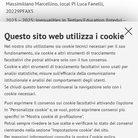
Massimiliano Marcellino, local PI Luca Fanelli,
20229PFAX5
2023 – 2025: Inequalities in Tertiary Education (Intedu) –
PRIN PNRR 2022, PI Giuseppe Pignataro, local PI Giuseppe
Questo sito web utilizza i cookie
Pignataro, P2022C572P
2024 – 2027: Horizon Europe Remaking – Remote working
Nel nostro sito utilizziamo sia cookie tecnici necessari per il suo
multiple impacts in the age of disruptions: socio-economic
funzionamento, sia cookie e altri strumenti di tracciamento
transformation, territorial rethinking and policy actions
facoltativi che potrai attivare solo con il tuo consenso.
Cookie e altri strumenti di tracciamento facoltativi sono usati per
2025 – 2028: Horizon EU EVOSST - Evaluation and
analisi statistiche, misure sull'efficacia della comunicazione
istituzionale e analisi dei comportamenti degli utenti.
Valorization of Social Services for a Sustainable Transition –
Se chiudi questo banner continuerai la navigazione solo con i
101178789
cookie necessari.
Puoi esprimere il consenso sui cookie facoltativi attivando l'opzione
in "Personalizza cookie" e, se vuoi, potrai esprimere consensi più
Ultimi avvisi
specifici in "Mostra cookie di profilazione".
Potrai sempre rivedere le tue scelte e verificare lo stato dei consensi
Al momento non sono presenti avvisi.
rientrando nella sezione "Impostazione cookie" del sito.
Per maggiori informazioni
consulta la nostra Cookie policy
.