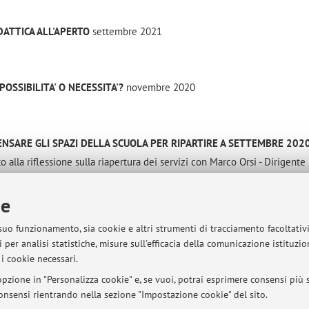
DATTICA ALL'APERTO
settembre 2021
 POSSIBILITA' O NECESSITA'?
novembre 2020
PENSARE GLI SPAZI DELLA SCUOLA PER RIPARTIRE A SETTEMBRE 202
alla riflessione sulla riapertura dei servizi con Marco Orsi - Dirigente
enza zaino e Serena Olivieri della Rete delle scuole nel bosco di Canale
ie
 suo funzionamento, sia cookie e altri strumenti di tracciamento facoltativ
 per analisi statistiche, misure sull'efficacia della comunicazione istituzi
i cookie necessari.
sità di Bologna - Via Zamboni, 33 - 40126 Bologna - Partita IVA: 01131710376
pzione in "Personalizza cookie" e, se vuoi, potrai esprimere consensi più sp
 consensi rientrando nella sezione "Impostazione cookie" del sito.