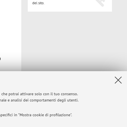
del sito.
0
 Scuola.
i che potrai attivare solo con il tuo consenso.
onale e analisi dei comportamenti degli utenti.
Privacy
|
Note legali
|
Impostazioni Cookie
ecifici in "Mostra cookie di profilazione".