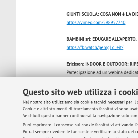
GIUNTI SCUOLA: COSA NON è LA DI
https://vimeo.com/598952740
BAMBINI srl: EDUCARE ALL'APERTO,
https://fb.watch/pemgLd_eit/
Erickson: INDOOR E OUTDOOR: RI
Partecipazione ad un webina dedicato 
scolastico dellla rete delle scuole s
https://youtu.be/FGNaqR4CMCg
Questo sito web utilizza i cook
Nel nostro sito utilizziamo sia cookie tecnici necessari per il
Cookie e altri strumenti di tracciamento facoltativi sono usati
Se chiudi questo banner continuerai la navigazione solo con 
© 2026 - ALMA MATER STUDIORUM - Univer
Puoi esprimere il consenso sui cookie facoltativi attivando l'o
Potrai sempre rivedere le tue scelte e verificare lo stato dei