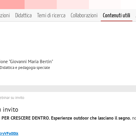
azioni
Didattica
Temi di ricerca
Collaborazioni
Contenuti utili
ione "Giovanni Maria Bertin"
 Didattica e pedagogia speciale
binar su invito
 invito
 PER CRESCERE DENTRO. Esperienze outdoor che lasciano il segno.
n
tryVFo00lk