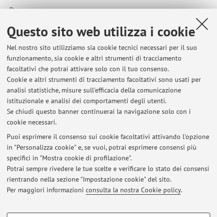
Paese:
Svezia
Questo sito web utilizza i cookie
Nel nostro sito utilizziamo sia cookie tecnici necessari per il suo
funzionamento, sia cookie e altri strumenti di tracciamento
facoltativi che potrai attivare solo con il tuo consenso.
Cookie e altri strumenti di tracciamento facoltativi sono usati per
Ultimi avvisi
analisi statistiche, misure sull'efficacia della comunicazione
RISULTATI APPELLO DEL 11 GIUGNO 2026
istituzionale e analisi dei comportamenti degli utenti.
Se chiudi questo banner continuerai la navigazione solo con i
Pubblicato il: 19 giugno 2026
cookie necessari.
VERBALIZZAZIONI
Puoi esprimere il consenso sui cookie facoltativi attivando l'opzione
Pubblicato il: 11 dicembre 2025
in "Personalizza cookie" e, se vuoi, potrai esprimere consensi più
specifici in "Mostra cookie di profilazione".
Colloquio di recupero di una delle due prove in itinere
Potrai sempre rivedere le tue scelte e verificare lo stato dei consensi
Pubblicato il: 28 novembre 2025
rientrando nella sezione "Impostazione cookie" del sito.
Per maggiori informazioni
consulta la nostra Cookie policy
.
Tutti gli avvisi
COOKIE DI PROFILAZIONE - FACOLTATIVI