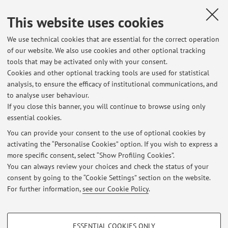
Published on: October 27 2023
This website uses cookies
We use technical cookies that are essential for the correct operation
of our website. We also use cookies and other optional tracking
tools that may be activated only with your consent.
Latest news
Cookies and other optional tracking tools are used for statistical
analysis, to ensure the efficacy of institutional communications, and
Lezione Filosofia Morale M-Z 20 febbraio annullata
to analyse user behaviour.
Published on: February 20 2026
If you close this banner, you will continue to browse using only
essential cookies.
Lezione di Antropologia Filosofica 11 febbraio ANNULLATA - inizio
lezioni 12 febbraio
You can provide your consent to the use of optional cookies by
Published on: February 08 2026
activating the “Personalise Cookies” option. If you wish to express a
more specific consent, select “Show Profiling Cookies”.
Ricevimento 10 dicembre
You can always review your choices and check the status of your
Published on: December 10 2025
consent by going to the “Cookie Settings” section on the website.
For further information,
see our Cookie Policy
.
View all
PROFILING COOKIES - OPTIONAL
ESSENTIAL COOKIES ONLY