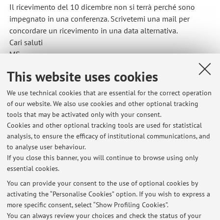
Il ricevimento del 10 dicembre non si terrà perché sono
impegnato in una conferenza. Scrivetemi una mail per
concordare un ricevimento in una data alternativa.
Cari saluti
MS
Published on: December 10 2025
This website uses cookies
We use technical cookies that are essential for the correct operation
of our website. We also use cookies and other optional tracking
tools that may be activated only with your consent.
Latest news
Cookies and other optional tracking tools are used for statistical
analysis, to ensure the efficacy of institutional communications, and
Lezione Filosofia Morale M-Z 20 febbraio annullata
to analyse user behaviour.
Published on: February 20 2026
If you close this banner, you will continue to browse using only
essential cookies.
Lezione di Antropologia Filosofica 11 febbraio ANNULLATA - inizio
lezioni 12 febbraio
You can provide your consent to the use of optional cookies by
Published on: February 08 2026
activating the “Personalise Cookies” option. If you wish to express a
more specific consent, select “Show Profiling Cookies”.
Ricevimento 10 dicembre
You can always review your choices and check the status of your