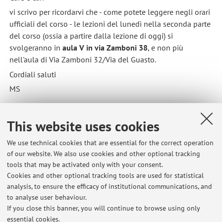
vi scrivo per ricordarvi che - come potete leggere negli orari
ufficiali del corso - le lezioni del lunedì nella seconda parte
del corso (ossia a partire dalla lezione di oggi) si
svolgeranno in
aula V in via Zamboni 38
, e non più
nell'aula di Via Zamboni 32/Via del Guasto.
Cordiali saluti
MS
Published on: November 13 2023
This website uses cookies
We use technical cookies that are essential for the correct operation
of our website. We also use cookies and other optional tracking
tools that may be activated only with your consent.
Latest news
Cookies and other optional tracking tools are used for statistical
analysis, to ensure the efficacy of institutional communications, and
Lezione Filosofia Morale M-Z 20 febbraio annullata
to analyse user behaviour.
Published on: February 20 2026
If you close this banner, you will continue to browse using only
essential cookies.
Lezione di Antropologia Filosofica 11 febbraio ANNULLATA - inizio