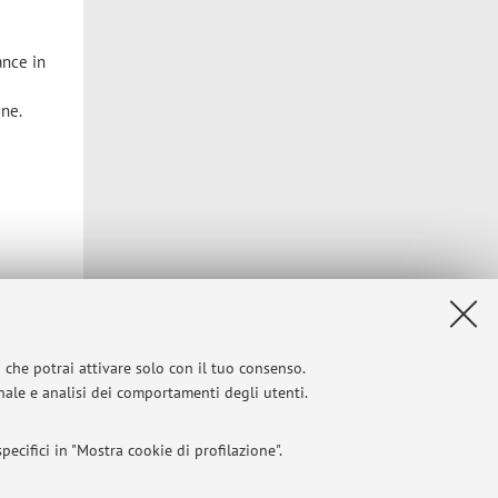
ance in
ine.
i che potrai attivare solo con il tuo consenso.
onale e analisi dei comportamenti degli utenti.
Privacy
|
Note legali
|
Impostazioni Cookie
ecifici in "Mostra cookie di profilazione".