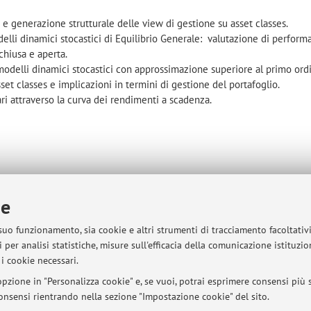
 e generazione strutturale delle view di gestione su asset classes.
elli dinamici stocastici di Equilibrio Generale: valutazione di perform
chiusa e aperta.
modelli dinamici stocastici con approssimazione superiore al primo ord
t classes e implicazioni in termini di gestione del portafoglio.
ari attraverso la curva dei rendimenti a scadenza.
ie
 suo funzionamento, sia cookie e altri strumenti di tracciamento facoltativ
 per analisi statistiche, misure sull'efficacia della comunicazione istituzi
i cookie necessari.
sità di Bologna - Via Zamboni, 33 - 40126 Bologna - Partita IVA: 01131710376
pzione in "Personalizza cookie" e, se vuoi, potrai esprimere consensi più sp
 consensi rientrando nella sezione "Impostazione cookie" del sito.