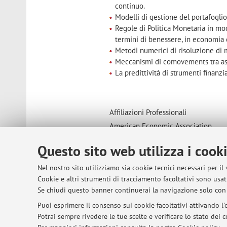
continuo.
Modelli di gestione del portafoglio
Regole di Politica Monetaria in mod
termini di benessere, in economia 
Metodi numerici di risoluzione di 
Meccanismi di comovements tra asse
La predittività di strumenti finanzi
Affiliazioni Professionali
American Economic Association
Society for Economic Dynamics
Questo sito web utilizza i cook
American Finance Association.
Italian Economists' Society
Nel nostro sito utilizziamo sia cookie tecnici necessari per il
Cookie e altri strumenti di tracciamento facoltativi sono usati
Se chiudi questo banner continuerai la navigazione solo con 
© 2026 - ALMA MATER STUDIORUM - Univer
Puoi esprimere il consenso sui cookie facoltativi attivando l'o
Potrai sempre rivedere le tue scelte e verificare lo stato dei