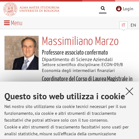
Login
Menu
IT
EN
Massimiliano Marzo
Professore associato confermato
Dipartimento di Scienze Aziendali
Settore scientifico disciplinare: ECON-09/B
Economia degli intermediari finanziari
Coordinatore del Corso di Laurea Magistrale in
Economia e management
Questo sito web utilizza i cookie
Avvisi
Nel nostro sito utilizziamo sia cookie tecnici necessari per il suo
funzionamento, sia cookie e altri strumenti di tracciamento
facoltativi che potrai attivare solo con il tuo consenso.
Al momento non sono presenti avvisi.
Cookie e altri strumenti di tracciamento facoltativi sono usati per
analisi statistiche, misure sull'efficacia della comunicazione