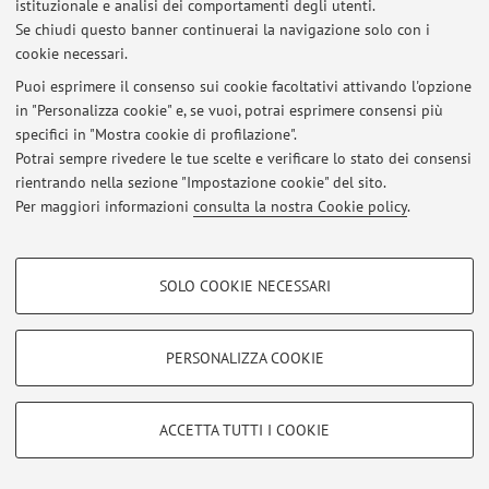
istituzionale e analisi dei comportamenti degli utenti.
Area riservata
Se chiudi questo banner continuerai la navigazione solo con i
Accedi tramite
login
per gestire tutti i contenuti del sito.
cookie necessari.
Puoi esprimere il consenso sui cookie facoltativi attivando l'opzione
in "Personalizza cookie" e, se vuoi, potrai esprimere consensi più
© 2026 - ALMA MATER STUDIORUM - Università di Bologna - Via
specifici in "Mostra cookie di profilazione".
Zamboni, 33 - 40126 Bologna - Partita IVA: 01131710376
Potrai sempre rivedere le tue scelte e verificare lo stato dei consensi
Privacy
|
Note legali
|
Impostazioni Cookie
rientrando nella sezione "Impostazione cookie" del sito.
Per maggiori informazioni
consulta la nostra Cookie policy
.
COOKIE DI PROFILAZIONE - FACOLTATIVI
SOLO COOKIE NECESSARI
Si tratta di cookie utilizzati per analizzare le caratteristiche della navigazione
degli utenti, creare profili in base al loro comportamento sul sito, per analisi
di marketing.
PERSONALIZZA COOKIE
Mostra cookie di profilazione
Google/Youtube Video
COOKIE TECNICI - NECESSARI
ACCETTA TUTTI I COOKIE
Facebook
Si tratta di cookie tecnici utilizzati, a titolo esemplificativo, per il corretto
Vimeo
funzionamento del sito, salvare le preferenze di navigazione, per il