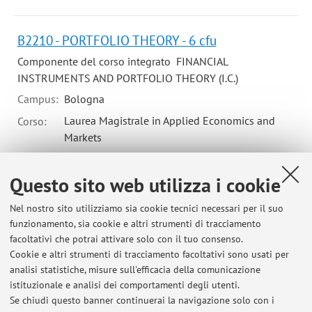
B2210 - PORTFOLIO THEORY - 6 cfu
Componente del corso integrato FINANCIAL
INSTRUMENTS AND PORTFOLIO THEORY (I.C.)
Campus:
Bologna
Laurea Magistrale in Applied Economics and
Corso:
Markets
Questo sito web utilizza i cookie
B2815 - PRIVATE EQUITY AND VENTURE CAPITAL
- 9 cfu
Nel nostro sito utilizziamo sia cookie tecnici necessari per il suo
funzionamento, sia cookie e altri strumenti di tracciamento
Campus:
Forli
facoltativi che potrai attivare solo con il tuo consenso.
Laurea Magistrale in Business Administration
Corso:
Cookie e altri strumenti di tracciamento facoltativi sono usati per
and Sustainability
analisi statistiche, misure sull'efficacia della comunicazione
Laurea Magistrale in Economia e management
istituzionale e analisi dei comportamenti degli utenti.
Se chiudi questo banner continuerai la navigazione solo con i