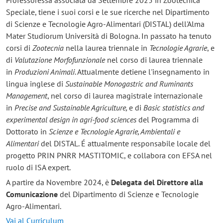
Professoressa associata da Settembre 2025 in Zootecnica
Speciale, tiene i suoi corsi e le sue ricerche nel Dipartimento
di Scienze e Tecnologie Agro-Alimentari (DISTAL) dell'Alma
Mater Studiorum Università di Bologna. In passato ha tenuto
corsi di
Zootecnia
nella laurea triennale in
Tecnologie Agrarie
, e
di
Valutazione Morfofunzionale
nel corso di laurea triennale
in
Produzioni Animali
. Attualmente detiene l'insegnamento in
lingua inglese di
Sustainable Monogastric and Ruminants
Management
, nel corso di laurea magistrale internazionale
in
Precise and Sustainable Agriculture,
e di
Basic statistics and
experimental design in agri-food sciences
del Programma di
Dottorato in
Scienze e Tecnologie Agrarie, Ambientali e
Alimentari
del DISTAL. É attualmente responsabile locale del
progetto PRIN PNRR MASTITOMIC, e collabora con EFSA nel
ruolo di ISA expert.
A partire da Novembre 2024, è
Delegata del Direttore alla
Comunicazione
del Dipartimento di Scienze e Tecnologie
Agro-Alimentari.
Vai al Curriculum