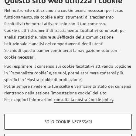
Questo sito web utilizza i cookie
Nel nostro sito utilizziamo sia cookie tecnici necessari per il suo
Orario di ricevimento
funzionamento, sia cookie e altri strumenti di tracciamento
facoltativi che potrai attivare solo con il tuo consenso.
Gli studenti si ricevono tutti i giorni dal lunedì al
Cookie e altri strumenti di tracciamento facoltativi sono usati per
venerdì, presso lo studio situato al 2° piano, ala nord, viale
analisi statistiche, misure sull'efficacia della comunicazione
Fanin 46, previo appuntamento richiesto al seguente indirizzo
istituzionale e analisi dei comportamenti degli utenti.
e-mail: martina.zappaterra2@unibo.it
Se chiudi questo banner continuerai la navigazione solo con i
cookie necessari.
Puoi esprimere il consenso sui cookie facoltativi attivando l'opzione
in "Personalizza cookie" e, se vuoi, potrai esprimere consensi più
Ultimi avvisi
specifici in "Mostra cookie di profilazione".
Potrai sempre rivedere le tue scelte e verificare lo stato dei consensi
Al momento non sono presenti avvisi.
rientrando nella sezione "Impostazione cookie" del sito.
Per maggiori informazioni
consulta la nostra Cookie policy
.
COOKIE DI PROFILAZIONE - FACOLTATIVI
SOLO COOKIE NECESSARI
Area riservata
Si tratta di cookie utilizzati per analizzare le caratteristiche della navigazione
degli utenti, creare profili in base al loro comportamento sul sito, per analisi
Accedi tramite
login
per gestire tutti i contenuti del sito.