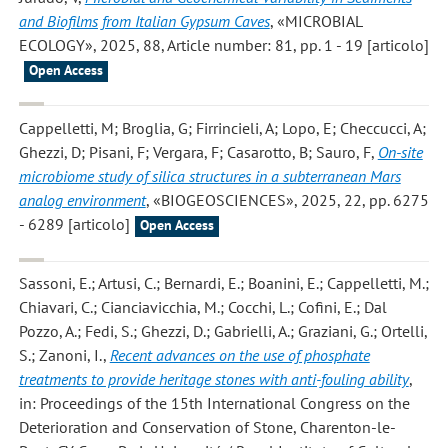
and Biofilms from Italian Gypsum Caves
, «MICROBIAL
ECOLOGY», 2025, 88, Article number: 81, pp. 1 - 19 [articolo]
Open Access
Cappelletti, M; Broglia, G; Firrincieli, A; Lopo, E; Checcucci, A;
Ghezzi, D; Pisani, F; Vergara, F; Casarotto, B; Sauro, F
,
On-site
microbiome study of silica structures in a subterranean Mars
analog environment
, «BIOGEOSCIENCES», 2025, 22, pp. 6275
- 6289 [articolo]
Open Access
Sassoni, E.; Artusi, C.; Bernardi, E.; Boanini, E.; Cappelletti, M.;
Chiavari, C.; Cianciavicchia, M.; Cocchi, L.; Cofini, E.; Dal
Pozzo, A.; Fedi, S.; Ghezzi, D.; Gabrielli, A.; Graziani, G.; Ortelli,
S.; Zanoni, I.
,
Recent advances on the use of phosphate
treatments to provide heritage stones with anti-fouling ability
,
in: Proceedings of the 15th International Congress on the
Deterioration and Conservation of Stone, Charenton-le-