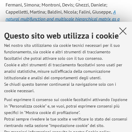
Fermani, Simona; Montroni, Devis; Ghezzi, Daniele;
Cappelletti, Martina; Baldini, Nicola; Falini, Giuseppe
,
A
natural multifunction and multiscale hierarchical matrix as a
drug-eluting scaffold for biomedical applications
, «JOURNAL OF
MATERIALS CHEMISTRY. B», 2024, 12, pp. 9695 - 9702
Questo sito web utilizza i cookie
[articolo]
Open Access
Nel nostro sito utilizziamo sia cookie tecnici necessari per il suo
funzionamento, sia cookie e altri strumenti di tracciamento
facoltativi che potrai attivare solo con il tuo consenso.
1
2
3
4
5
Cookie e altri strumenti di tracciamento facoltativi sono usati per
analisi statistiche, misure sull'efficacia della comunicazione
istituzionale e analisi dei comportamenti degli utenti.
Pubblicazioni antecedenti il 2004
Se chiudi questo banner continuerai la navigazione solo con i
cookie necessari.
Puoi esprimere il consenso sui cookie facoltativi attivando l'opzione
in "Personalizza cookie" e, se vuoi, potrai esprimere consensi più
Ultimi avvisi
specifici in "Mostra cookie di profilazione".
Potrai sempre rivedere le tue scelte e verificare lo stato dei consensi
Al momento non sono presenti avvisi.
rientrando nella sezione "Impostazione cookie" del sito.