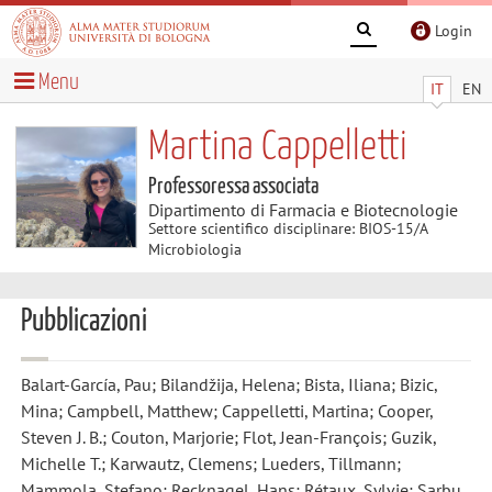
Login
Menu
IT
EN
Martina Cappelletti
Professoressa associata
Dipartimento di Farmacia e Biotecnologie
Settore scientifico disciplinare: BIOS-15/A
Microbiologia
Pubblicazioni
Balart-García, Pau; Bilandžija, Helena; Bista, Iliana; Bizic,
Mina; Campbell, Matthew; Cappelletti, Martina; Cooper,
Steven J. B.; Couton, Marjorie; Flot, Jean-François; Guzik,
Michelle T.; Karwautz, Clemens; Lueders, Tillmann;
Mammola, Stefano; Recknagel, Hans; Rétaux, Sylvie; Sarbu,