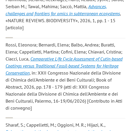
Serban M.; Tawal, Mahima; Saccò, Mattia
,
Advances,
challenges and frontiers for omics in subterranean ecosystems
,
«NATURE REVIEWS. BIODIVERSITY», 2026, 1, pp. 1 - 15
[articolo]
Rossi, Eleonora; Bernardi, Elena; Balbo, Andrea; Buratti,
Elena; Cappelletti, Martina; Cofini, Elena; Chiavari, Cristina;
Ciacci, Luca
,
Comparative Life Cycle Assessment of Cutin-based
Coatings versus Traditional Fossil-based Systems for Heritage
Conservation
, in: XXII Congresso Nazionale della Divisione
di Chimica dell'Ambiente e dei Beni Culturali; Book of
Abstract, 2026, pp. 178 - 179 (atti di: XXII Congresso
Nazionale della Divisione di Chimica dell'Ambiente e dei
Beni Culturali, Palermo, 16-19/06/2026) [Contributo in Atti
di convegno]
Sharaf, S.; Cappelletti, M.; Oggioni, M. R.; Hijazi, K.
,