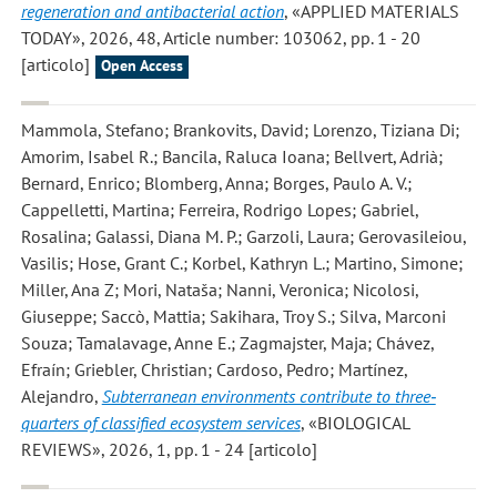
regeneration and antibacterial action
, «APPLIED MATERIALS
TODAY», 2026, 48, Article number: 103062, pp. 1 - 20
[articolo]
Open Access
Mammola, Stefano; Brankovits, David; Lorenzo, Tiziana Di;
Amorim, Isabel R.; Bancila, Raluca Ioana; Bellvert, Adrià;
Bernard, Enrico; Blomberg, Anna; Borges, Paulo A. V.;
Cappelletti, Martina; Ferreira, Rodrigo Lopes; Gabriel,
Rosalina; Galassi, Diana M. P.; Garzoli, Laura; Gerovasileiou,
Vasilis; Hose, Grant C.; Korbel, Kathryn L.; Martino, Simone;
Miller, Ana Z; Mori, Nataša; Nanni, Veronica; Nicolosi,
Giuseppe; Saccò, Mattia; Sakihara, Troy S.; Silva, Marconi
Souza; Tamalavage, Anne E.; Zagmajster, Maja; Chávez,
Efraín; Griebler, Christian; Cardoso, Pedro; Martínez,
Alejandro
,
Subterranean environments contribute to three‐
quarters of classified ecosystem services
, «BIOLOGICAL
REVIEWS», 2026, 1, pp. 1 - 24 [articolo]