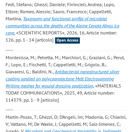
Fedi, Stefano; Ghezzi, Daniele; Firrincieli, Andrea; Lopo,
Ettore; Romeo, Alessio; Sauro, Francesco; Cappelletti,
Martina
,
Taxonomy and functional profile of microbial
communities across the depths of the Alpine Cenote Abyss ice
cave
, «SCIENTIFIC REPORTS», 2026, 16, Article number:
126, pp. 1 - 14 [articolo]
Open Access
Montesissa, M.; Petretta, M.; Marchiori, G.; Graziani, G.; Perut,
F.; Lopo, E.; Fischetti, T.; Cappelletti, M.; Grigolo, B.;
Giavaresi, G.; Baldini, N.
,
Antibacterial nanostructured silver
coating applied on polycaprolactone Melt Electrospinning
Writing meshes for wound dressing application
, «MATERIALS
TODAY COMMUNICATIONS», 2025, 49, Article number:
114379, pp. 1 - 9 [articolo]
Martin-Pozas, T; Ghezzi, D; D'Angeli, Im; Madonia, G; Chiarini,
V; Vattano, M; De Waele, J; Cappelletti, M; Saiz-Jimenez, C;
Jurado, V
,
Microbial and Geochemical Variability in Sediments