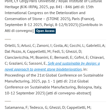
Pont, CY Cergy Paris Université / Royal Institute of Cultural
Heritage (KIK-IRPA), 2025, pp. 841 - 846 (atti di: 15th
International Congress on the Deterioration and
Conservation of Stone – (STONE 2025), Paris (France),
September 8-12 2025, Parigi, 8-12/9/2025) [Contributo in
Atti di convegno]
Open Access
Ortelli, S; Artusi, C; Zanoni, I; Costa, Al; Cocchi, L; Gabrielli, A;
Dal Pozzo, A; Cappelletti, M; Fedi, S; Ghezzi, D;
Cianciavicchia, M; Boanini, E; Bernardi, E; Cofini, E; Chiavari,
C; Graziani, G; Sassoni, E
,
Safe and sustainable by design: a
novel approach to prevent stone biodeterioration
, in:
Proceedings of the 21st Global Conference on Sustainable
Manufacturing, 2025, pp. 1 - 1 (atti di: 21st Global
Conference on Sustainable Manufacturing, Bologna, Italy,
10-12 September 2025) [atti di convegno-abstract]
Salamanna, F; Tedesco, G; Ghezzi, D; Cappelletti, M;