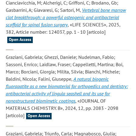
Cianciavicchia, M; Alcherigi, C; Griffoni, C; Brodano, Gb;
Gasbarrini, A; Giavaresi, G; Sartori, M
,
Vertebral bone marrow
clot breakthrough: a powerful osteogenic and antibacterial
scaffold for spinal fusion surgery
, «LIFE SCIENCES», 2025,
382, Article number: 124037, pp. 1 - 10 [articolo]
Open Access
Graziani, Gabriela; Ghezzi, Daniele; Nudelman, Fabio;
Sassoni, Enrico; Laidlaw, Fraser; Cappelletti, Martina; Boi,
Marco; Borciani, Giorgia; Milita, Silvia; Bianchi, Michele;
Baldini, Nicola; Falini, Giuseppe
,
A natural biogenic
fluorapatite as a new biomaterial for orthopedics and dentistry:
antibacterial activity of lingula seashell and its use for
nanostructured biomimetic coatings
, «JOURNAL OF
MATERIALS CHEMISTRY. B», 2024, 12, pp. 2083 - 2098
[articolo]
Open Access
Graziani, Gabriela; Triunfo, Carla; Magnabosco, Giulia;