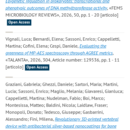
Epigenetic regulation in prokaryotes: transcriptional and
phenotypic outcomes of DNA methyltransferase activity
, «FEMS
MICROBIOLOGY REVIEWS», 2026, 50, pp. 1 - 20 [articolo]
Open Access
Vignali, Luca; Bernardi, Elena; Sassoni, Enrico; Cappelletti,
Martina; Cofini, Elena; Cespi, Daniele
,
Evaluating the
greenness of MP-AES spectroscopy through AGREE metrics
,
«TALANTA», 2026, 304, Article number: 129536, pp. 1 - 11
[articolo]
Open Access
Graziani, Gabriela; Ghezzi, Daniele; Sartori, Maria; Martini,
Lucia; Sassoni, Enrico; Maglio, Melania; Giavaresi, Gianluca;
Cappelletti, Martina; Nudelman, Fabio; Boi, Marco;
Montesissa, Matteo; Baldini, Nicola; Laidlaw, Fraser;
Monopoli, Donato; Tedesco, Giuseppe; Gasbarrini,
Alessandro; Fini, Milena
,
Revolutionary 3D-printed vertebral
device with antibacterial silver-based nanocoatings for bone