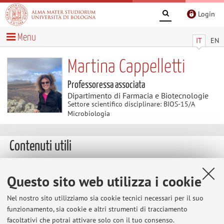
Login
Menu
IT
EN
Martina Cappelletti
Professoressa associata
Dipartimento di Farmacia e Biotecnologie
Settore scientifico disciplinare: BIOS-15/A
Microbiologia
Contenuti utili
DISPONIBILITÀ DI POSTI PER TIROCINIO/ TESI
Questo sito web utilizza i cookie
DI LAUREA MAGISTRALE e TRIENNALE
1) Aspetti molecolari, cellulari e genomici di batteri di
Nel nostro sito utilizziamo sia cookie tecnici necessari per il suo
interesse biotecnologico che biodegradano composti
funzionamento, sia cookie e altri strumenti di tracciamento
organici tossici (es. idrocarburi clorurati) e/o resistono e
facoltativi che potrai attivare solo con il tuo consenso.