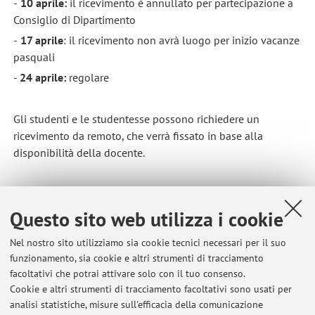
-
10 aprile:
il ricevimento è annullato per partecipazione a
Consiglio di Dipartimento
-
17 aprile
: il ricevimento non avrà luogo per inizio vacanze
pasquali
-
24 aprile:
regolare
Gli studenti e le studentesse possono richiedere un
ricevimento da remoto, che verrà fissato in base alla
disponibilità della docente.
Pubblicato il: 04 aprile 2025
Questo sito web utilizza i cookie
Nel nostro sito utilizziamo sia cookie tecnici necessari per il suo
funzionamento, sia cookie e altri strumenti di tracciamento
Ultimi avvisi
facoltativi che potrai attivare solo con il tuo consenso.
Cookie e altri strumenti di tracciamento facoltativi sono usati per
TRANSLATION-ENGLISH 2 - SUMMER SESSION: 2nd 'appello'
analisi statistiche, misure sull'efficacia della comunicazione
Pubblicato il: 07 luglio 2026