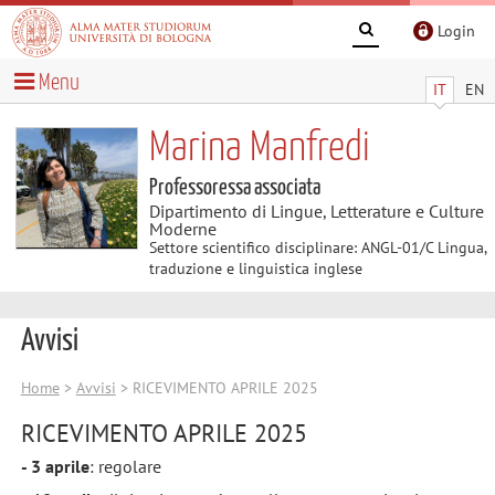
Login
Menu
IT
EN
Marina Manfredi
Professoressa associata
Dipartimento di Lingue, Letterature e Culture
Moderne
Settore scientifico disciplinare: ANGL-01/C Lingua,
traduzione e linguistica inglese
Avvisi
Home
>
Avvisi
> RICEVIMENTO APRILE 2025
RICEVIMENTO APRILE 2025
- 3 aprile
: regolare