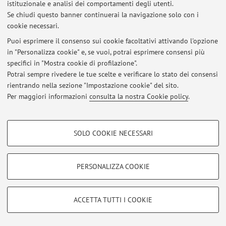
istituzionale e analisi dei comportamenti degli utenti.
Se chiudi questo banner continuerai la navigazione solo con i
LINGUA E LINGUISTICA INGLESE 3 - SUMMER SESSION 2026 -
cookie necessari.
WRITTEN EXAMS: RESULTS
Pubblicato il: 22 giugno 2026
Puoi esprimere il consenso sui cookie facoltativi attivando l'opzione
in "Personalizza cookie" e, se vuoi, potrai esprimere consensi più
specifici in "Mostra cookie di profilazione".
TRANSLATION-ENGLISH 1 - SUMMER SESSION 2026: WRITTEN
EXAMS
Potrai sempre rivedere le tue scelte e verificare lo stato dei consensi
Pubblicato il: 17 giugno 2026
rientrando nella sezione "Impostazione cookie" del sito.
Per maggiori informazioni
consulta la nostra Cookie policy
.
Tutti gli avvisi
COOKIE DI PROFILAZIONE - FACOLTATIVI
SOLO COOKIE NECESSARI
Area riservata
Si tratta di cookie utilizzati per analizzare le caratteristiche della navigazione
degli utenti, creare profili in base al loro comportamento sul sito, per analisi
Accedi tramite
login
per gestire tutti i contenuti del sito.
di marketing.
PERSONALIZZA COOKIE
Mostra cookie di profilazione
© 2026 - ALMA MATER STUDIORUM - Università di Bologna - Via
Google/Youtube Video
COOKIE TECNICI - NECESSARI
ACCETTA TUTTI I COOKIE
Zamboni, 33 - 40126 Bologna - Partita IVA: 01131710376
Facebook
Privacy
|
Note legali
|
Impostazioni Cookie
Si tratta di cookie tecnici utilizzati, a titolo esemplificativo, per il corretto
Vimeo
funzionamento del sito, salvare le preferenze di navigazione, per il