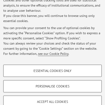
Cookies and other optional tracking tools are used for statistical
CLAM- risultati Appello del 6 luglio 2026 di LINGUA INGLESE DELLA
analysis, to ensure the efficacy of institutional communications, and
MODA
to analyse user behaviour.
Published on: July 06 2026
If you close this banner, you will continue to browse using only
essential cookies.
CLAM - risultati appello di Lingua inglese della moda del 4 giugno
2026
You can provide your consent to the use of optional cookies by
Published on: June 04 2026
activating the “Personalise Cookies” option. If you wish to express a
more specific consent, select “Show Profiling Cookies”.
FAST - English for Fashion - EXAM 14 MAY 26 -
You can always review your choices and check the status of your
Published on: May 14 2026
consent by going to the “Cookie Settings” section on the website.
For further information,
see our Cookie Policy
.
View all
PROFILING COOKIES - OPTIONAL
ESSENTIAL COOKIES ONLY
These cookies are used to analyse user browsing patterns, create user profiles
Restricted area
based on browsing behaviour, and for marketing analysis.
Login
to manage all website contents.
Show profiling cookies
PERSONALISE COOKIES
Google/Youtube Video
TECHNICAL COOKIES - ESSENTIAL
© 2026 - ALMA MATER STUDIORUM - Università di Bologna - Via
Facebook
ACCEPT ALL COOKIES
Zamboni, 33 - 40126 Bologna - Partita IVA: 01131710376
Technical cookies are used for a range of different purposes, including but not