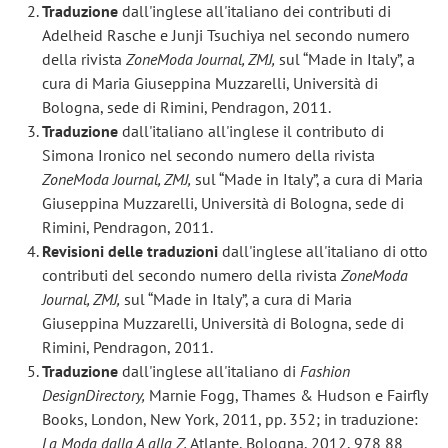
Traduzione
dall'inglese all'italiano dei contributi di
Adelheid Rasche e Junji Tsuchiya nel secondo numero
della rivista
ZoneModa Journal, ZMJ,
sul “Made in Italy”, a
cura di Maria Giuseppina Muzzarelli, Università di
Bologna, sede di Rimini, Pendragon, 2011.
Traduzione
dall'italiano all'inglese il contributo di
Simona Ironico nel secondo numero della rivista
ZoneModa Journal, ZMJ,
sul “Made in Italy”, a cura di Maria
Giuseppina Muzzarelli, Università di Bologna, sede di
Rimini, Pendragon, 2011.
Revisioni delle traduzioni
dall'inglese all'italiano di otto
contributi del secondo numero della rivista
ZoneModa
Journal, ZMJ,
sul “Made in Italy”, a cura di Maria
Giuseppina Muzzarelli, Università di Bologna, sede di
Rimini, Pendragon, 2011.
Traduzione
dall'inglese all'italiano di
Fashion
Design
Directory
,
Marnie Fogg, Thames & Hudson e Fairfly
Books, London, New York, 2011, pp. 352; in traduzione:
La Moda dalla A alla Z
,
Atlante, Bologna, 2012, 978 88