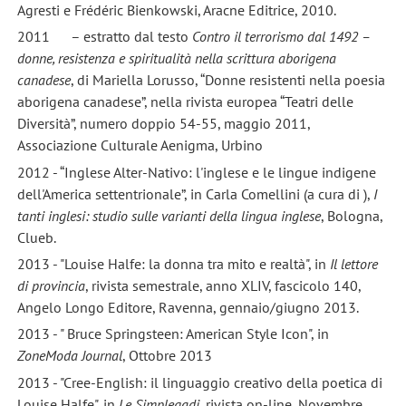
Agresti e Frédéric Bienkowski, Aracne Editrice, 2010.
2011 – estratto dal testo
Contro il terrorismo dal 1492 –
donne, resistenza e spiritualità nella scrittura aborigena
canadese
, di Mariella Lorusso, “Donne resistenti nella poesia
aborigena canadese”, nella rivista europea “Teatri delle
Diversità”, numero doppio 54-55, maggio 2011,
Associazione Culturale Aenigma, Urbino
2012 - “Inglese Alter-Nativo: l'inglese e le lingue indigene
dell'America settentrionale”, in Carla Comellini (a cura di ),
I
tanti inglesi: studio sulle varianti della lingua inglese
, Bologna,
Clueb.
2013 - "Louise Halfe: la donna tra mito e realtà", in
Il lettore
di provincia
, rivista semestrale, anno XLIV, fascicolo 140,
Angelo Longo Editore, Ravenna, gennaio/giugno 2013.
2013 - " Bruce Springsteen: American Style Icon", in
ZoneModa Journal
, Ottobre 2013
2013 - "Cree-English: il linguaggio creativo della poetica di
Louise Halfe", in
Le Simplegadi
, rivista on-line, Novembre