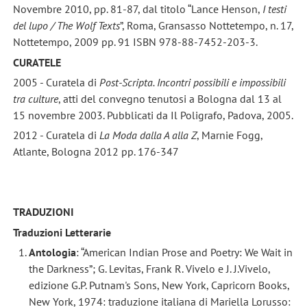
Novembre 2010, pp. 81-87, dal titolo “Lance Henson,
I testi
del lupo / The Wolf Texts
”, Roma, Gransasso Nottetempo, n. 17,
Nottetempo, 2009 pp. 91 ISBN 978-88-7452-203-3.
CURATELE
2005 - Curatela di
Post-Scripta. Incontri possibili e impossibili
tra culture
, atti del convegno tenutosi a Bologna dal 13 al
15 novembre 2003. Pubblicati da Il Poligrafo, Padova, 2005.
2012 - Curatela di
La Moda dalla A alla Z
, Marnie Fogg,
Atlante, Bologna 2012 pp. 176-347
TRADUZIONI
Traduzioni Letterarie
Antologia
: “American Indian Prose and Poetry: We Wait in
the Darkness”; G. Levitas, Frank R. Vivelo e J. J.Vivelo,
edizione G.P. Putnam's Sons, New York, Capricorn Books,
New York, 1974: traduzione italiana di Mariella Lorusso: