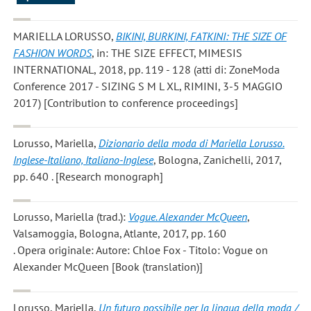
MARIELLA LORUSSO
,
BIKINI, BURKINI, FATKINI: THE SIZE OF
FASHION WORDS
, in: THE SIZE EFFECT, MIMESIS
INTERNATIONAL, 2018, pp. 119 - 128 (atti di: ZoneModa
Conference 2017 - SIZING S M L XL, RIMINI, 3-5 MAGGIO
2017) [Contribution to conference proceedings]
Lorusso, Mariella
,
Dizionario della moda di Mariella Lorusso.
Inglese-Italiano, Italiano-Inglese
, Bologna, Zanichelli, 2017,
pp. 640 . [Research monograph]
Lorusso, Mariella
(trad.):
Vogue. Alexander McQueen
,
Valsamoggia, Bologna, Atlante, 2017, pp. 160
. Opera originale: Autore: Chloe Fox - Titolo: Vogue on
Alexander McQueen [Book (translation)]
Lorusso, Mariella
,
Un futuro possibile per la lingua della moda /