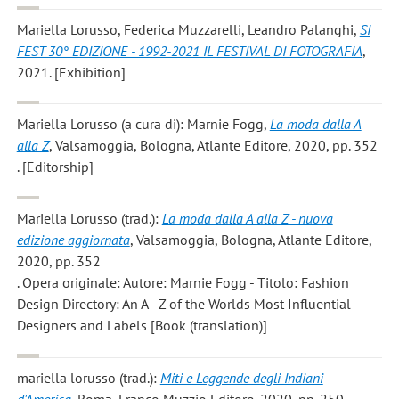
Mariella Lorusso, Federica Muzzarelli, Leandro Palanghi
,
SI
FEST 30° EDIZIONE - 1992-2021 IL FESTIVAL DI FOTOGRAFIA
,
2021. [Exhibition]
Mariella Lorusso
(a cura di): Marnie Fogg,
La moda dalla A
alla Z
, Valsamoggia, Bologna, Atlante Editore, 2020, pp. 352
. [Editorship]
Mariella Lorusso
(trad.):
La moda dalla A alla Z - nuova
edizione aggiornata
, Valsamoggia, Bologna, Atlante Editore,
2020, pp. 352
. Opera originale: Autore: Marnie Fogg - Titolo: Fashion
Design Directory: An A - Z of the Worlds Most Influential
Designers and Labels [Book (translation)]
mariella lorusso
(trad.):
Miti e Leggende degli Indiani
d'America
, Roma, Franco Muzzio Editore, 2020, pp. 250