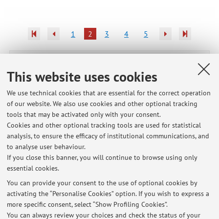
1
2
3
4
5
Publications prior to 2004
This website uses cookies
We use technical cookies that are essential for the correct operation
of our website. We also use cookies and other optional tracking
Latest news
tools that may be activated only with your consent.
Cookies and other optional tracking tools are used for statistical
CLAM- risultati Appello del 6 luglio 2026 di LINGUA INGLESE DELLA
analysis, to ensure the efficacy of institutional communications, and
MODA
to analyse user behaviour.
Published on: July 06 2026
If you close this banner, you will continue to browse using only
essential cookies.
CLAM - risultati appello di Lingua inglese della moda del 4 giugno
2026
You can provide your consent to the use of optional cookies by
Published on: June 04 2026
activating the “Personalise Cookies” option. If you wish to express a
more specific consent, select “Show Profiling Cookies”.
FAST - English for Fashion - EXAM 14 MAY 26 -
You can always review your choices and check the status of your