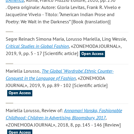
. Opera originale: Autore: Gloria Levitas, Frank R. Vivelo e
Jacqueline Vivelo - Titolo: “American Indian Prose and
Poetry: We Wait in the Darkness” [Book (translation)]
Segre Reinach Simona Maria, Lorusso Mariella, Ling Wessie
,
Critical Studies in Global Fashion
, «ZONEMODA JOURNAL»,
2019, 9, pp. 5 - 17 [Scientific article]
Open Access
Mariella Lorusso
,
The Global ‘Wordrobe’. Ethnic Counter-
Conquest in the Language of Fashion
, «ZONEMODA
JOURNAL», 2019, 9, pp. 89 - 102 [Scientific article]
Open Access
Mariella Lorusso
, Review of:
Annamari Vanska, Fashionable
Childhood: Children in Advertising, Bloomsbury, 2017
,
«ZONEMODA JOURNAL», 2018, 8, pp. 145 - 146 [Review]
Open Access