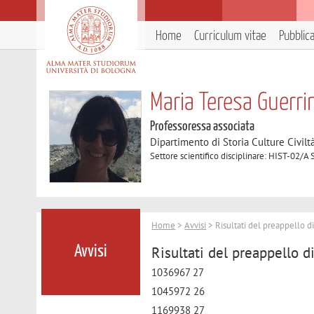
Home
Curriculum vitae
Pubblic
Maria Teresa Guerri
Professoressa associata
Dipartimento di Storia Culture Civilt
Settore scientifico disciplinare: HIST-02/A
Home
>
Avvisi
> Risultati del preappello d
Risultati del preappello d
Avvisi
1036967 27
1045972 26
1169938 27