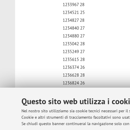
1233967 28
1234521 25
1234827 28
1234840 27
1234880 27
1235042 28
1235249 27
1235615 28
1236374 26
1236628 28
1236824 26
1240192 25
Questo sito web utilizza i cook
1240502 28
1244155 27
Nel nostro sito utilizziamo sia cookie tecnici necessari per il
1247911 28
Cookie e altri strumenti di tracciamento facoltativi sono usati
1900142912 26
Se chiudi questo banner continuerai la navigazione solo con 
1900146591 27