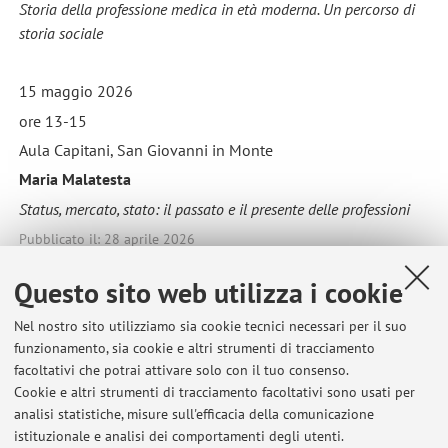
Storia della professione medica in età moderna. Un percorso di
storia sociale
15 maggio 2026
ore 13-15
Aula Capitani, San Giovanni in Monte
Maria Malatesta
Status, mercato, stato: il passato e il presente delle professioni
Pubblicato il: 28 aprile 2026
Questo sito web utilizza i cookie
Nel nostro sito utilizziamo sia cookie tecnici necessari per il suo
Ultimi avvisi
funzionamento, sia cookie e altri strumenti di tracciamento
facoltativi che potrai attivare solo con il tuo consenso.
Risultati del preappello di Storia moderna del 3 giugno 2026 (parte
Cookie e altri strumenti di tracciamento facoltativi sono usati per
A- scritto)
analisi statistiche, misure sull'efficacia della comunicazione
Pubblicato il: 07 giugno 2026
istituzionale e analisi dei comportamenti degli utenti.